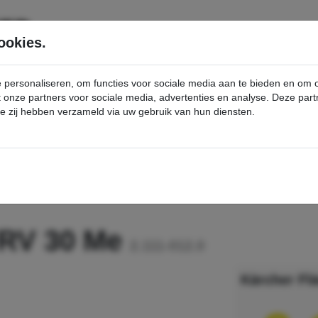
SERVICE
PRODUCTEN
ookies.
e personaliseren, om functies voor sociale media aan te bieden en om
et onze partners voor sociale media, advertenties en analyse. Deze p
die zij hebben verzameld via uw gebruik van hun diensten.
nt
Flächenreiniger FRV 30 Me - Kärcher Professional Webshop
FRV 30 Me
2.111-012.0
Kärcher Fl