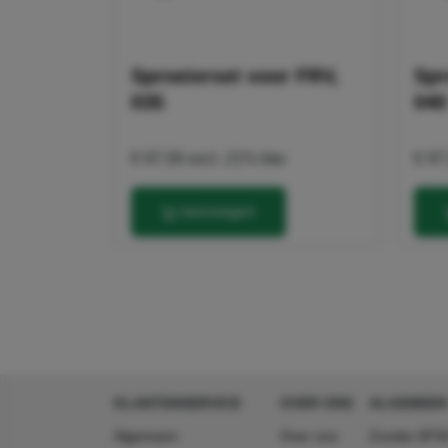
Sproeierset voor FRV,
Spr
035
040
€ 97,56
excl. 21% btw
€ 97
toevoegen
KLANTENSERVICE
OVER ONS
ALGEMEEN
Algemeen
Over ons
Zonder BTW