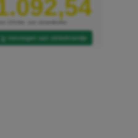
1.092,54
xcl. 21% btw
excl. verzendkosten
toevoegen aan winkelmandje