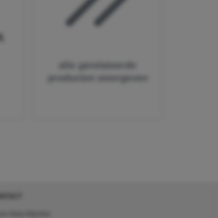
,
alle gerelateerde
producten weergeven
NTACT
on Kerp Kärcher