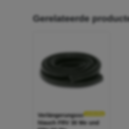
gerelateerde produc
aanbieding
Verlängerungssc
hlauch FRV 30 Me und