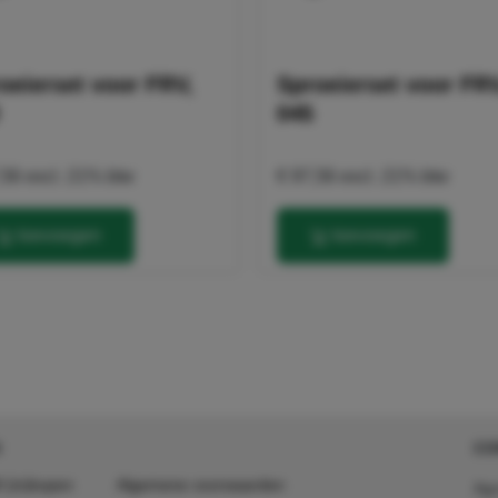
oeierset voor FRV,
Sproeierset voor FRV
045
,56
excl. 21% btw
€ 97,56
excl. 21% btw
toevoegen
toevoegen
CO
 (in)kopen
Algemene voorwaarden
Agr