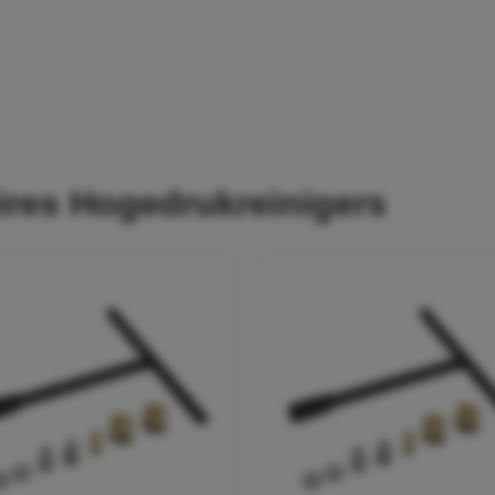
oires Hogedrukreinigers