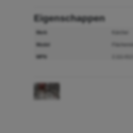
eigenschappen
merk
Kärcher
model
Flächenr
MPN
2.111-012
GTIN
4054278
gerelateerde producten
alle ger