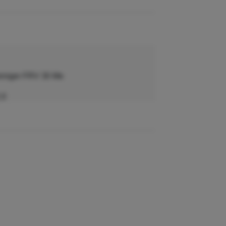
einiger FRV 30 Me
.0
175904
elateerde producten weergeven