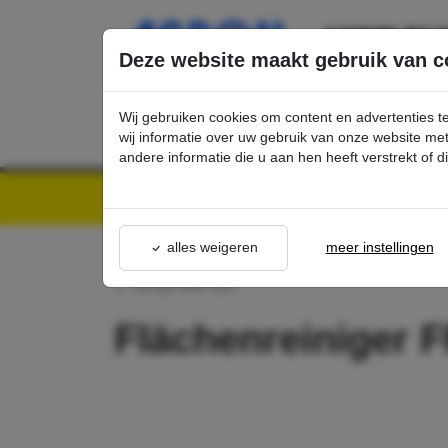
Ga direct naar de hoofdinhoud van deze pagina.
Deze website maakt gebruik van c
Wij gebruiken cookies om content en advertenties t
wij informatie over uw gebruik van onze website m
andere informatie die u aan hen heeft verstrekt of 
Kärcher Professional Webshop | Scherpe prijzen & Snel geleverd
Ons Assortime
alles weigeren
meer instellingen
terug naar lijst
Flächenreiniger 