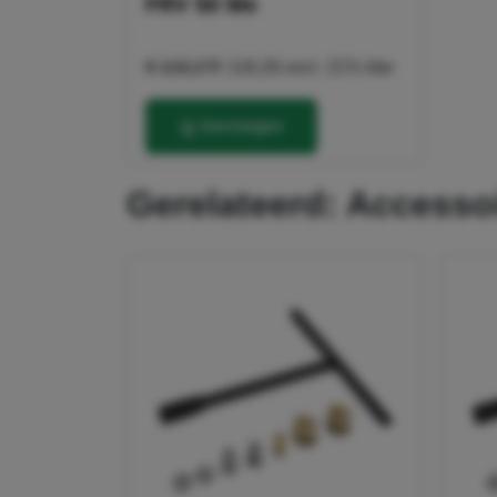
FRV 50 Me
€ 118,27
€ 118,26
excl. 21% btw
toevoegen
gerelateerd: Access