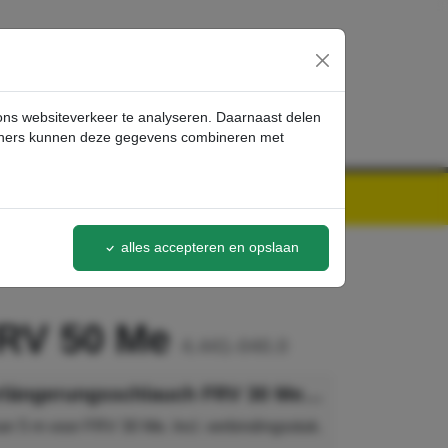
inloggen
 ons websiteverkeer te analyseren. Daarnaast delen
artners kunnen deze gegevens combineren met
alles accepteren en opslaan
FRV 50 Me
4.441-040.0
Kärcher Verlängerungsschlauch FRV 30 Me und FRV 50 Me
an 5 m voor FRV 30 Me. Incl. verbindingsstuk.