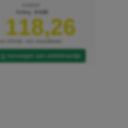
€ 118,27
korting
€ 0,00
 118,26
xcl. 21% btw
excl. verzendkosten
toevoegen aan winkelmandje