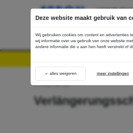
Ga direct naar de hoofdinhoud van deze pagina.
Deze website maakt gebruik van c
Wij gebruiken cookies om content en advertenties t
wij informatie over uw gebruik van onze website m
andere informatie die u aan hen heeft verstrekt of 
Kärcher Professional Webshop | Scherpe prijzen & Snel geleverd
Ons Assortime
alles weigeren
meer instellingen
terug naar lijst
Verlängerungssc