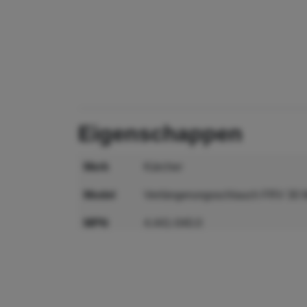
eigenschappen
merk
Kärcher
model
Verlängerungsschlauch FRV 30
MPN
4.441-040.0
GTIN
4039784953819