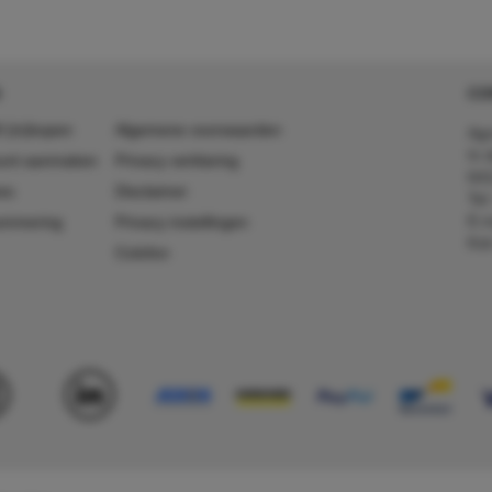
CO
 (in)kopen
Algemene voorwaarden
Agr
In 
ount aanmaken
Privacy verklaring
641
es
Disclaimer
Tel
E-m
ummering
Privacy instellingen
Kv
Colofon