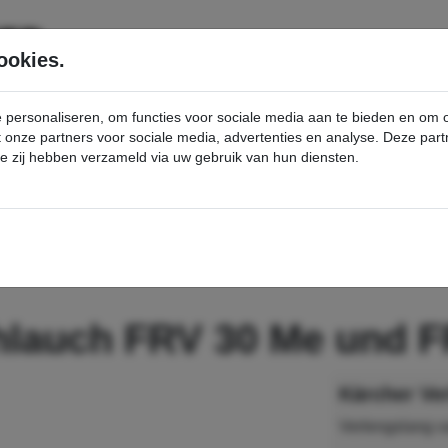
SERVICE
PRODUCTEN
ookies.
e personaliseren, om functies voor sociale media aan te bieden en om
et onze partners voor sociale media, advertenties en analyse. Deze p
die zij hebben verzameld via uw gebruik van hun diensten.
nt
Verlängerungsschlauch FRV 30 Me und FRV 50 Me - Kärcher Professional Webshop
hlauch FRV 30 Me und 
Verlengslang v