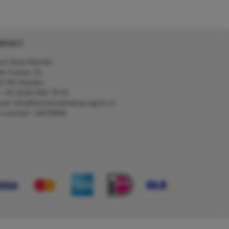
NTACT
on Kerp Kärcher
de Cramer 31,
1 RS Heerlen
: +31 (0)45 560 78 03
ail: info@karcherwebshop-agron.nl
k nummer: 14078466