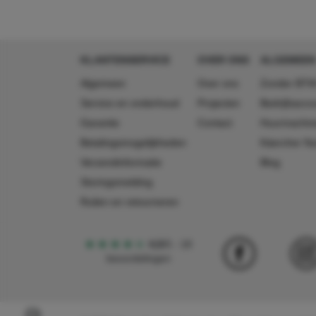
KLANTENSERVICE
OVER ONS
ALGEMEEN
Algemeen
Over ons
Zonder BTW
Service en onderhoud
Projecten
Bedrijfsacc
Garantie
Contact
Huurmachin
Betalingsmogelijkheden
Käercher N
Verzendinformatie
Blog
Storingsmelding
Ruilen en retourneren
4,5
5
18
beoordelingen