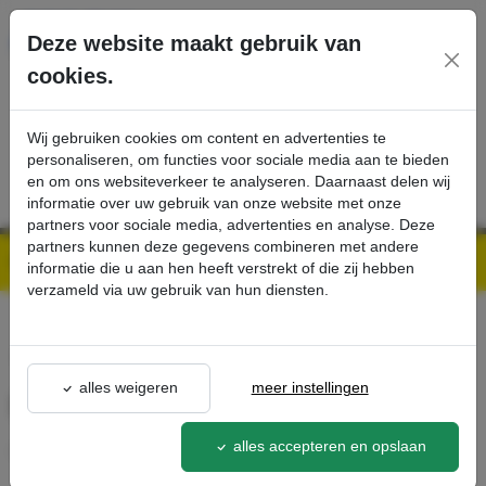
Ga direct naar de hoofdinhoud van deze pagina.
Deze website maakt gebruik van
cookies.
SERVICE
PRODUCTEN
CONTACT
Wij gebruiken cookies om content en advertenties te
personaliseren, om functies voor sociale media aan te bieden
en om ons websiteverkeer te analyseren. Daarnaast delen wij
informatie over uw gebruik van onze website met onze
partners voor sociale media, advertenties en analyse. Deze
partners kunnen deze gegevens combineren met andere
Kärcher Professional Webshop | Scherpe prijzen & Snel geleverd
Ons Assortiment
Flächenreiniger FR 50 Me - Kärcher Professional Webshop
informatie die u aan hen heeft verstrekt of die zij hebben
verzameld via uw gebruik van hun diensten.
terug naar lijst
alles weigeren
meer instellingen
Flächenreiniger FR 50 Me
2.111-
alles accepteren en opslaan
023.0