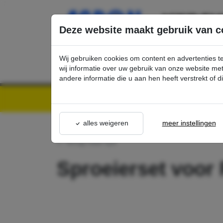
Ga direct naar de hoofdinhoud van deze pagina.
Deze website maakt gebruik van c
Wij gebruiken cookies om content en advertenties t
wij informatie over uw gebruik van onze website m
andere informatie die u aan hen heeft verstrekt of 
Kärcher Professional Webshop | Scherpe prijzen & Snel geleverd
Ons Assortime
alles weigeren
meer instellingen
terug naar lijst
Sproeierset voor F