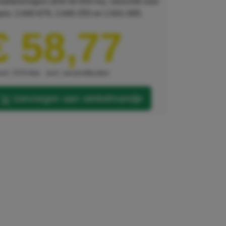
aktereinigers (650 tot 850 l/u). Geschikt voor
pes: 2.640-679, 2.640-355 en 2.641-065.
€ 58,77
xcl. 21% btw
excl. verzendkosten
toevoegen aan winkelmandje