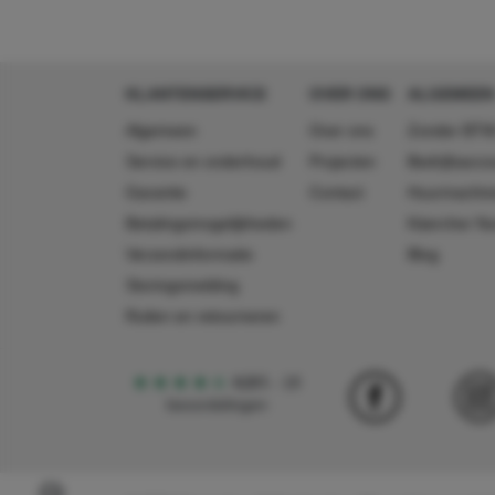
KLANTENSERVICE
OVER ONS
ALGEMEEN
Algemeen
Over ons
Zonder BTW
Service en onderhoud
Projecten
Bedrijfsacc
Garantie
Contact
Huurmachin
Betalingsmogelijkheden
Käercher N
Verzendinformatie
Blog
Storingsmelding
Ruilen en retourneren
4,5
5
18
beoordelingen