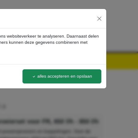
inloggen
 ons websiteverkeer te analyseren. Daarnaast delen
artners kunnen deze gegevens combineren met
alles accepteren en opslaan
.0
oeierset voor FR, 650 l/h - 850 l/h
t powersproeiers en koppelingen. Voor de