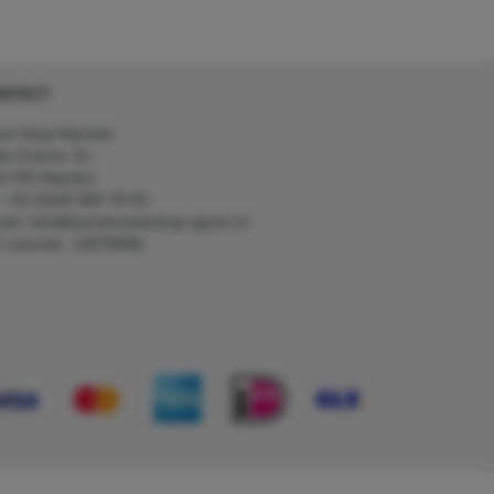
NTACT
on Kerp Kärcher
de Cramer 31,
1 RS Heerlen
: +31 (0)45 560 78 03
ail: info@karcherwebshop-agron.nl
k nummer: 14078466