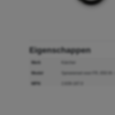
eigenschappen
merk
Kärcher
model
Sproeierset voor FR, 650 l/h -
MPN
2.639-187.0
GTIN
4002667391732