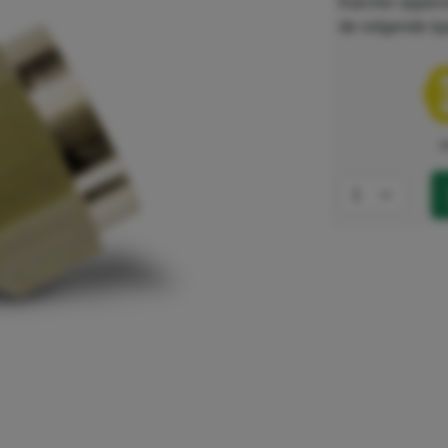
Kärcher oppervl
de volgende ty
e