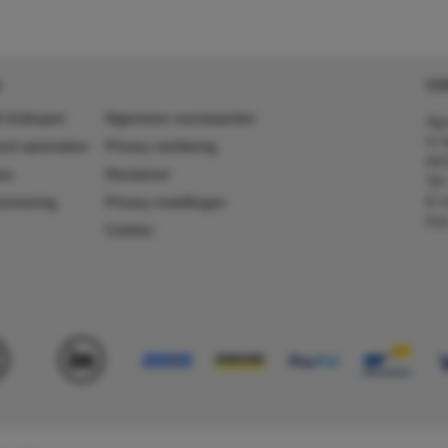
CO
 (in)kopen
Algemene voorwaarden
Agr
In 
ount aanmaken
Privacy verklaring
641
es
Disclaimer
Tel
E-m
ummering
Privacy instellingen
Kv
Colofon