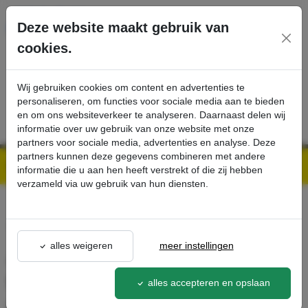
Ga direct naar de hoofdinhoud van deze pagina.
Deze website maakt gebruik van
cookies.
SERVICE
PRODUCTEN
CONTACT
Wij gebruiken cookies om content en advertenties te
personaliseren, om functies voor sociale media aan te bieden
en om ons websiteverkeer te analyseren. Daarnaast delen wij
informatie over uw gebruik van onze website met onze
partners voor sociale media, advertenties en analyse. Deze
partners kunnen deze gegevens combineren met andere
Kärcher Professional Webshop | Scherpe prijzen & Snel geleverd
Ons Assortiment
Accu aangedreven tapijtborstelstofzuiger CV 30/2 Bp Adv *INT - Kärcher Professional Webshop
informatie die u aan hen heeft verstrekt of die zij hebben
verzameld via uw gebruik van hun diensten.
terug naar lijst
alles weigeren
meer instellingen
Accu aangedreven
tapijtborstelstofzuiger CV 30/2
alles accepteren en opslaan