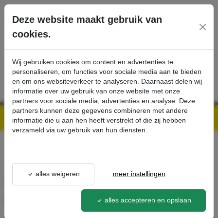
Ga direct naar de hoofdinhoud van deze pagina.
Deze website maakt gebruik van
cookies.
SERVICE
PRODUCTEN
CONTACT
Wij gebruiken cookies om content en advertenties te
personaliseren, om functies voor sociale media aan te bieden
en om ons websiteverkeer te analyseren. Daarnaast delen wij
informatie over uw gebruik van onze website met onze
partners voor sociale media, advertenties en analyse. Deze
partners kunnen deze gegevens combineren met andere
Kärcher Professional Webshop | Scherpe prijzen & Snel geleverd
Ons Assortiment
HEPA 14 filter voor BVL 3/1 Bp, BVL 5/1 Bp en CV 30/2 Bp - Kärcher Professional Webshop
informatie die u aan hen heeft verstrekt of die zij hebben
verzameld via uw gebruik van hun diensten.
terug naar lijst
alles weigeren
meer instellingen
HEPA 14 filter voor BVL 3/1
Bp, BVL 5/1 Bp en CV 30/2 Bp
alles accepteren en opslaan