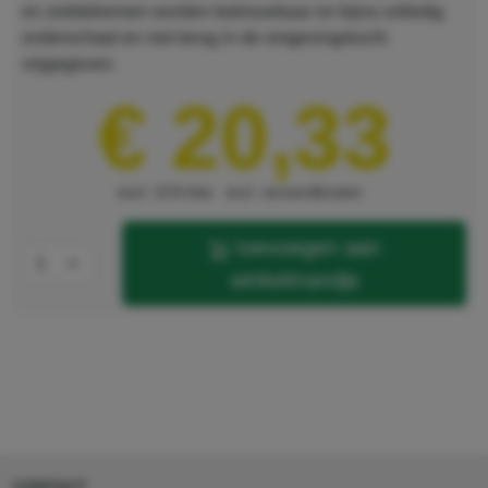
en ziektekiemen worden betrouwbaar en bijna volledig
onderschept en niet terug in de omgevingslucht
vrijgegeven.
€ 20,33
excl. 21% btw
excl. verzendkosten
toevoegen aan
winkelmandje
CONTACT