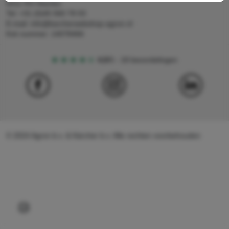
6411 RS Heerlen
Tel: +31 (0)45 560 78 03
E-mail: info@karcherwebshop-agron.nl
Kvk nummer: 14078466
4,5
5
18 beoordelingen
© 2024 Agron b.v. & Kärcher b.v. Alle rechten voorbehouden