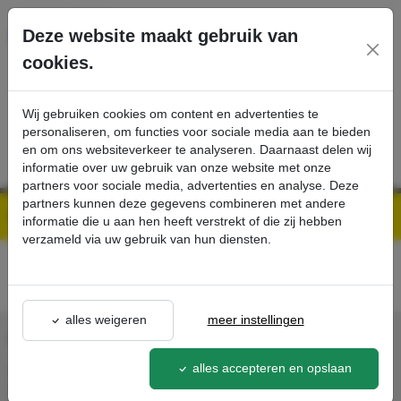
Ga direct naar de hoofdinhoud van deze pagina.
Deze website maakt gebruik van
cookies.
SERVICE
PRODUCTEN
CONTACT
Wij gebruiken cookies om content en advertenties te
personaliseren, om functies voor sociale media aan te bieden
en om ons websiteverkeer te analyseren. Daarnaast delen wij
informatie over uw gebruik van onze website met onze
partners voor sociale media, advertenties en analyse. Deze
partners kunnen deze gegevens combineren met andere
Kärcher Professional Webshop | Scherpe prijzen & Snel geleverd
Acties - Exclusieve Kortingen & Promoties
voorjaar-actie-hogedrukreinigers
detail - - Kärcher Professional Webshop
informatie die u aan hen heeft verstrekt of die zij hebben
verzameld via uw gebruik van hun diensten.
alles weigeren
meer instellingen
CONTACT
alles accepteren en opslaan
Agron Kerp Kärcher
In de Cramer 31,