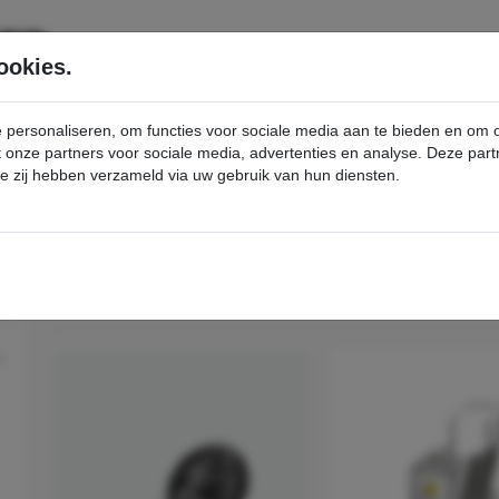
SERVICE
PRODUCTEN
ookies.
e personaliseren, om functies voor sociale media aan te bieden en om
et onze partners voor sociale media, advertenties en analyse. Deze p
die zij hebben verzameld via uw gebruik van hun diensten.
ortingen & Promoties
voorjaar-actie-hogedrukreinigers
Hogedruk­reiniging