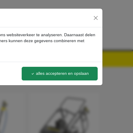
inloggen
 ons websiteverkeer te analyseren. Daarnaast delen
artners kunnen deze gegevens combineren met
alles accepteren en opslaan