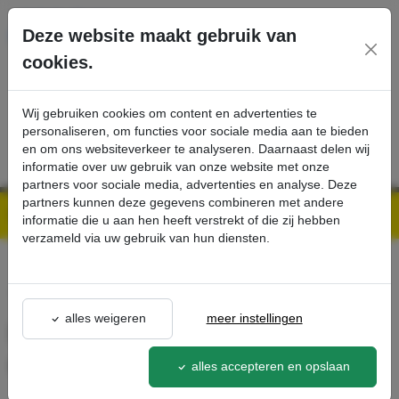
Ga direct naar de hoofdinhoud van deze pagina.
Deze website maakt gebruik van
cookies.
SERVICE
PRODUCTEN
CONTACT
Wij gebruiken cookies om content en advertenties te
personaliseren, om functies voor sociale media aan te bieden
en om ons websiteverkeer te analyseren. Daarnaast delen wij
informatie over uw gebruik van onze website met onze
partners voor sociale media, advertenties en analyse. Deze
partners kunnen deze gegevens combineren met andere
Kärcher Professional Webshop | Scherpe prijzen & Snel geleverd
Acties - Exclusieve Kortingen & Promoties
best-buy
Hogedrukreiniger HDS 8/18-4 C - Kärcher Professional Webshop
informatie die u aan hen heeft verstrekt of die zij hebben
verzameld via uw gebruik van hun diensten.
terug naar lijst
alles weigeren
meer instellingen
Hogedrukreiniger HDS 8/18-4
C
alles accepteren en opslaan
1.174-918.0