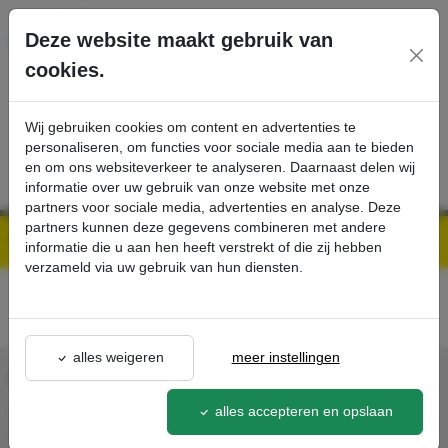
Ga direct naar de hoofdinhoud van deze pagina.
Deze website maakt gebruik van
cookies.
SERVICE
PRODUCTEN
CONTACT
Wij gebruiken cookies om content en advertenties te
personaliseren, om functies voor sociale media aan te bieden
en om ons websiteverkeer te analyseren. Daarnaast delen wij
informatie over uw gebruik van onze website met onze
partners voor sociale media, advertenties en analyse. Deze
partners kunnen deze gegevens combineren met andere
Kärcher Professional Webshop | Scherpe prijzen & Snel geleverd
Acties - Exclusieve Kortingen & Promoties
best-buy
detail - - Kärcher Professional Webshop
informatie die u aan hen heeft verstrekt of die zij hebben
verzameld via uw gebruik van hun diensten.
alles weigeren
meer instellingen
CONTACT
alles accepteren en opslaan
Agron Kerp Kärcher
In de Cramer 31,