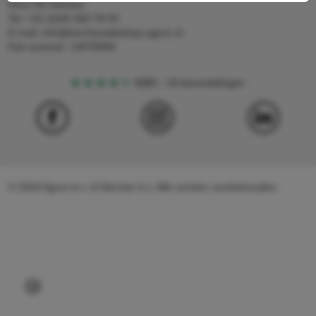
6411 RS Heerlen
Tel: +31 (0)45 560 78 03
E-mail: info@karcherwebshop-agron.nl
Kvk nummer: 14078466
4,5
5
18 beoordelingen
© 2024 Agron b.v. & Kärcher b.v. Alle rechten voorbehouden