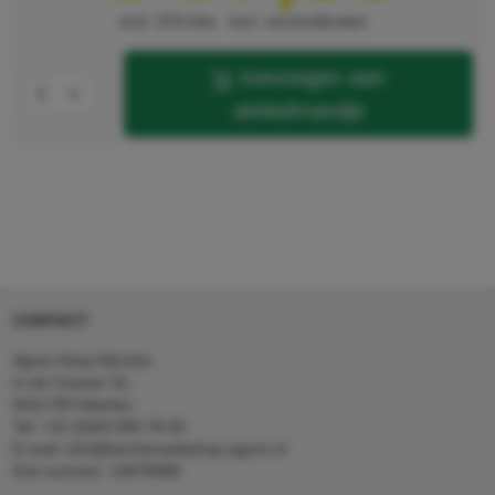
excl. 21% btw
excl. verzendkosten
toevoegen aan
winkelmandje
CONTACT
Agron Kerp Kärcher
In de Cramer 31,
6411 RS Heerlen
Tel: +31 (0)45 560 78 03
E-mail: info@karcherwebshop-agron.nl
Kvk nummer: 14078466