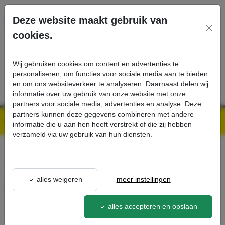
Ga direct naar de hoofdinhoud van deze pagina.
Deze website maakt gebruik van
cookies.
SERVICE
PRODUCTEN
CONTACT
Wij gebruiken cookies om content en advertenties te
personaliseren, om functies voor sociale media aan te bieden
en om ons websiteverkeer te analyseren. Daarnaast delen wij
informatie over uw gebruik van onze website met onze
partners voor sociale media, advertenties en analyse. Deze
partners kunnen deze gegevens combineren met andere
Kärcher Professional Webshop | Scherpe prijzen & Snel geleverd
Ons Assortiment
Sproeierset voor FRV, 080 - Kärcher Professional Webshop
informatie die u aan hen heeft verstrekt of die zij hebben
verzameld via uw gebruik van hun diensten.
terug naar lijst
alles weigeren
meer instellingen
Sproeierset voor FRV, 080
2.642-
alles accepteren en opslaan
982.0