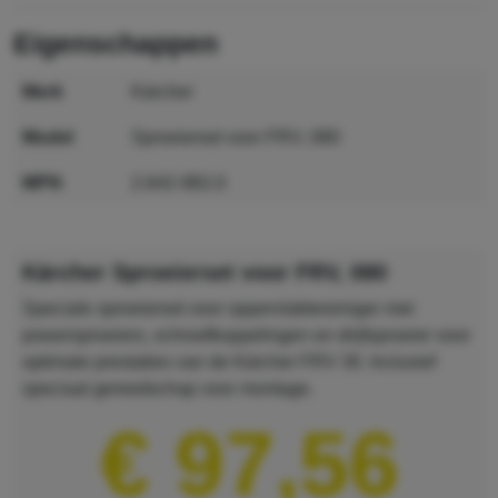
eigenschappen
merk
Kärcher
model
Sproeierset voor FRV, 080
MPN
2.642-982.0
GTIN
4039784830912
Kärcher Sproeierset voor FRV, 080
Speciale sproeierset voor oppervlaktereiniger met
powersproeiers, schroefkoppelingen en drijfsproeier voor
optimale prestaties van de Kärcher FRV 30. Inclusief
speciaal gereedschap voor montage.
€ 97,56