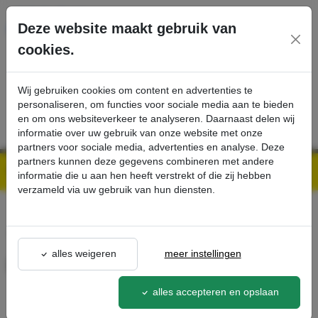
Ga direct naar de hoofdinhoud van deze pagina.
Deze website maakt gebruik van
cookies.
SERVICE
PRODUCTEN
CONTACT
Wij gebruiken cookies om content en advertenties te
personaliseren, om functies voor sociale media aan te bieden
en om ons websiteverkeer te analyseren. Daarnaast delen wij
informatie over uw gebruik van onze website met onze
partners voor sociale media, advertenties en analyse. Deze
partners kunnen deze gegevens combineren met andere
Kärcher Professional Webshop | Scherpe prijzen & Snel geleverd
Ons Assortiment
Filterset TVOC Solution - Kärcher Professional Webshop
informatie die u aan hen heeft verstrekt of die zij hebben
verzameld via uw gebruik van hun diensten.
terug naar lijst
alles weigeren
meer instellingen
Filterset TVOC Solution
2.863-032.0
alles accepteren en opslaan