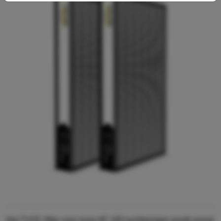
Het TVOC-filter voor onze AF 100 luchtreiniger wordt vooral