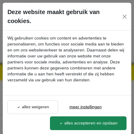
Ga direct naar de hoofdinhoud van deze pagina.
Deze website maakt gebruik van
cookies.
SERVICE
PRODUCTEN
CONTACT
Wij gebruiken cookies om content en advertenties te
personaliseren, om functies voor sociale media aan te bieden
en om ons websiteverkeer te analyseren. Daarnaast delen wij
informatie over uw gebruik van onze website met onze
partners voor sociale media, advertenties en analyse. Deze
partners kunnen deze gegevens combineren met andere
Kärcher Professional Webshop | Scherpe prijzen & Snel geleverd
Ons Assortiment
Zuigslang, NT, DN 35, lengte 4 m, elektrisch geleidend, clip 2.0, bajonet 2.0 - Kärcher Professional Webshop
informatie die u aan hen heeft verstrekt of die zij hebben
verzameld via uw gebruik van hun diensten.
terug naar lijst
alles weigeren
meer instellingen
Zuigslang, NT, DN 35, lengte 4
m, elektrisch geleidend, clip
alles accepteren en opslaan