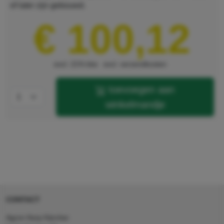
of later zijn gebouwd.
hoogte
470 mm
€ 100,12
excl. 21% btw
excl. verzendkosten
toevoegen aan
winkelmandje
CONTACT
Agron Kerp Kärcher