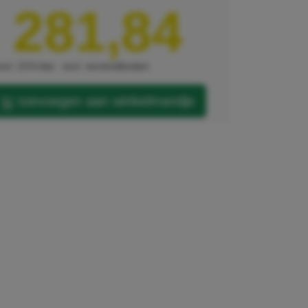
 281,84
xcl. 21% btw
excl. verzendkosten
toevoegen aan winkelmandje