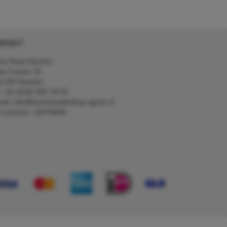
NTACT
on Kerp Kärcher
de Cramer 31,
1 RS Heerlen
: +31 (0)45 560 78 03
ail: info@karcherwebshop-agron.nl
k nummer: 14078466