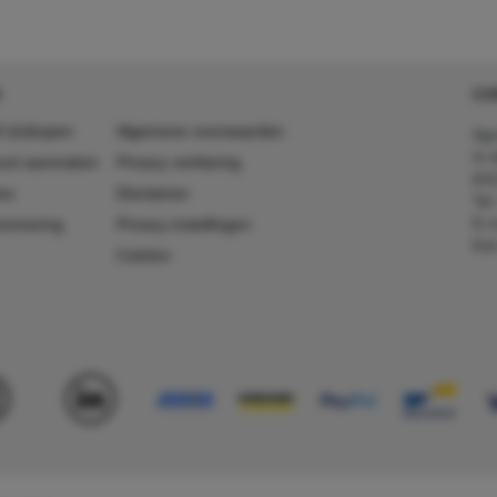
CO
 (in)kopen
Algemene voorwaarden
Agr
In 
ount aanmaken
Privacy verklaring
641
es
Disclaimer
Tel
E-m
ummering
Privacy instellingen
Kv
Colofon