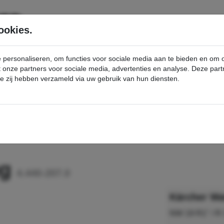
SERVICE
PRODUCTEN
ookies.
e personaliseren, om functies voor sociale media aan te bieden en om
et onze partners voor sociale media, advertenties en analyse. Deze p
die zij hebben verzameld via uw gebruik van hun diensten.
nt
Watertoevoerslang - Kärcher Professional Webshop
ng
4.440-207.0
Kärcher Wa
NW 19 R1" / R 3