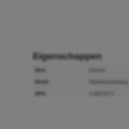
eigenschappen
merk
Kärcher
model
Watertoevoerslang
MPN
4.440-207.0
GTIN
4002667062724