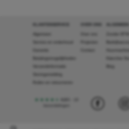
KLANTENSERVICE
OVER ONS
ALGEMEEN
Algemeen
Over ons
Zonder BTW
Service en onderhoud
Projecten
Bedrijfsacc
Garantie
Contact
Huurmachin
Betalingsmogelijkheden
Käercher N
Verzendinformatie
Blog
Storingsmelding
Ruilen en retourneren
4,5
5
18
beoordelingen