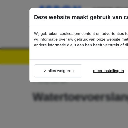
Ga direct naar de hoofdinhoud van deze pagina.
Deze website maakt gebruik van c
Wij gebruiken cookies om content en advertenties t
wij informatie over uw gebruik van onze website m
andere informatie die u aan hen heeft verstrekt of 
Kärcher Professional Webshop | Scherpe prijzen & Snel geleverd
Ons Assortime
alles weigeren
meer instellingen
terug naar lijst
Watertoevoersla