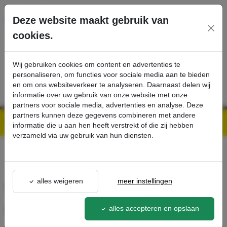
Ga direct naar de hoofdinhoud van deze pagina.
Deze website maakt gebruik van
cookies.
SERVICE
PRODUCTEN
CONTACT
Wij gebruiken cookies om content en advertenties te
personaliseren, om functies voor sociale media aan te bieden
en om ons websiteverkeer te analyseren. Daarnaast delen wij
informatie over uw gebruik van onze website met onze
partners voor sociale media, advertenties en analyse. Deze
partners kunnen deze gegevens combineren met andere
Kärcher Professional Webshop | Scherpe prijzen & Snel geleverd
Ons Assortiment
Walspad op houder, hard, groen, 450 mm - Kärcher Professional Webshop
informatie die u aan hen heeft verstrekt of die zij hebben
verzameld via uw gebruik van hun diensten.
terug naar lijst
alles weigeren
meer instellingen
Walspad op houder, hard,
groen, 450 mm
alles accepteren en opslaan
6.367-106.0