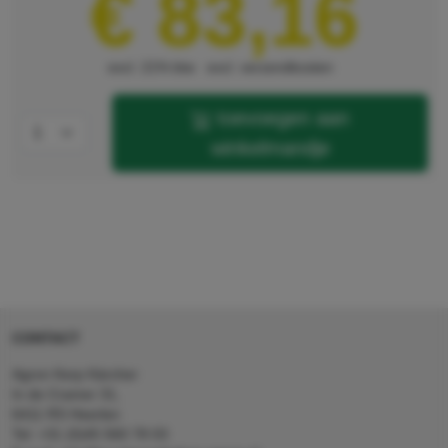
€ 83,16
excl. 21% btw
excl. verzendkosten
toevoegen aan
winkelmandje
CONTACT
Agron Kerp Kärcher
In de Cramer 31,
6411 RS Heerlen
Tel: +31 (0)45 560 78 03