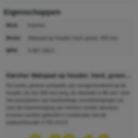
eigenschappen
merk
Kärcher
model
Walspad op houder, hard, groen, 450 mm
MPN
6.367-106.0
GTIN
4039784346772
Kärcher Walspad op houder, hard, groen, 450 mm
De harde, groene walspads zijn voorgemonteerd op de
houder. Ze zijn 400 mm lang, de diameter is 96 mm. Voor
het verwijderen van hardnekkige verontreinigingen en
voor de basisreiniging van vloeren zonder structuur.
Kunnen worden gebruikt in combinatie met de
padwalshouder 4.762-413.0.