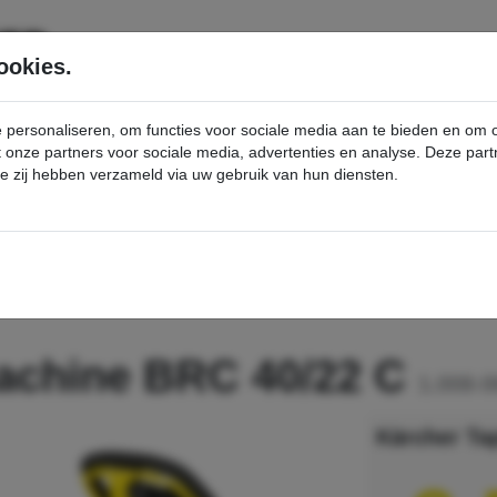
SERVICE
PRODUCTEN
ookies.
e personaliseren, om functies voor sociale media aan te bieden en om
et onze partners voor sociale media, advertenties en analyse. Deze p
die zij hebben verzameld via uw gebruik van hun diensten.
nt
Tapijtreinigingsmachine BRC 40/22 C - Kärcher Professional Webshop
machine BRC 40/22 C
1.008-0
Kärcher Ta