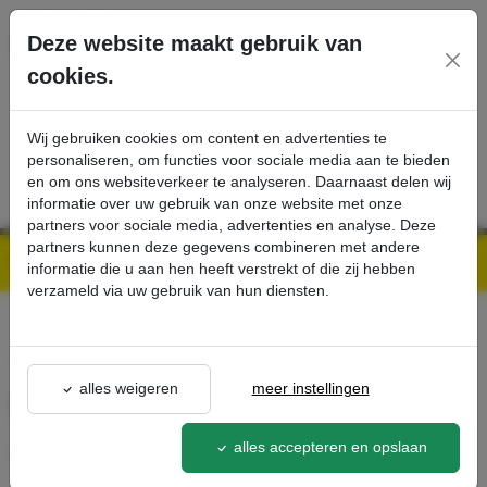
Ga direct naar de hoofdinhoud van deze pagina.
Deze website maakt gebruik van
cookies.
SERVICE
PRODUCTEN
CONTACT
Wij gebruiken cookies om content en advertenties te
personaliseren, om functies voor sociale media aan te bieden
en om ons websiteverkeer te analyseren. Daarnaast delen wij
informatie over uw gebruik van onze website met onze
partners voor sociale media, advertenties en analyse. Deze
partners kunnen deze gegevens combineren met andere
Kärcher Professional Webshop | Scherpe prijzen & Snel geleverd
Ons Assortiment
Spuitlans, 1550 mm, draaibaar - Kärcher Professional Webshop
informatie die u aan hen heeft verstrekt of die zij hebben
verzameld via uw gebruik van hun diensten.
terug naar lijst
alles weigeren
meer instellingen
Spuitlans, 1550 mm, draaibaar
alles accepteren en opslaan
4.760-661.0