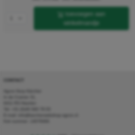
toevoegen aan
winkelmandje
CONTACT
Agron Kerp Kärcher
In de Cramer 31,
6411 RS Heerlen
Tel: +31 (0)45 560 78 03
E-mail: info@karcherwebshop-agron.nl
Kvk nummer: 14078466