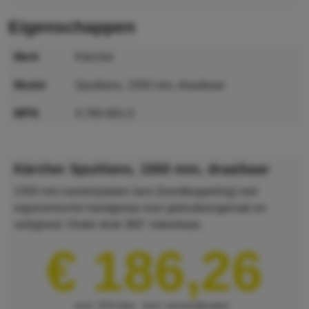
eigenschappen
merk
Kärcher
model
Spuitlans, 1550 mm, draaibaar
MPN
4.760-661.0
GTIN
4039784416918
Kärcher Spuitlans, 1550 mm, draaibaar
1550 mm roestvrijstalen lans (handkoppeling) met
ergonomische handgreep voor gebruikersgemak en
veiligheid. Onder druk 360° roteerbaar.
€ 186,26
excl. 21% btw
excl. verzendkosten