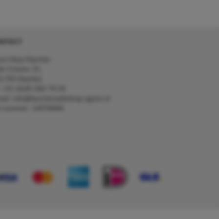
NTACT
on Kerp Kärcher
de Cramer 31,
1 RS Heerlen
: +31 (0)45 560 78 03
ail: info@karcherwebshop-agron.nl
k nummer: 14078466