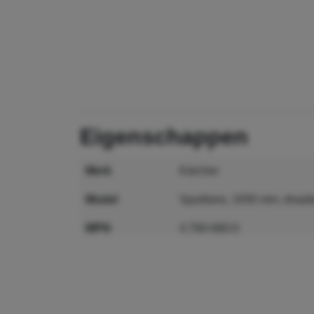
eigenschappen
merk
Kärcher
model
Spuitlans, 1050 mm, draai
MPN
4.760-660.0
GTIN
4039784416901