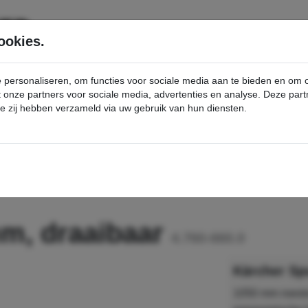
SERVICE
PRODUCTEN
ookies.
e personaliseren, om functies voor sociale media aan te bieden en om
et onze partners voor sociale media, advertenties en analyse. Deze p
die zij hebben verzameld via uw gebruik van hun diensten.
nt
Spuitlans, 1050 mm, draaibaar - Kärcher Professional Webshop
mm, draaibaar
4.760-660.0
Kärcher Sp
1050 mm roestv