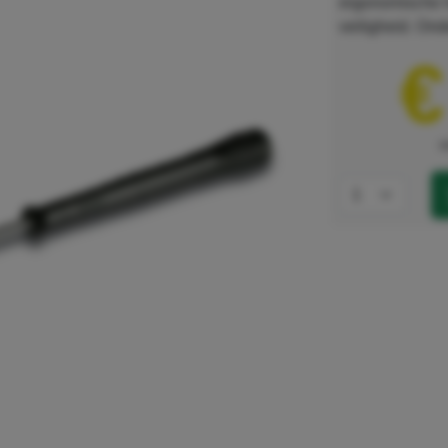
ergonomische 
veiligheid. Ond
€
e