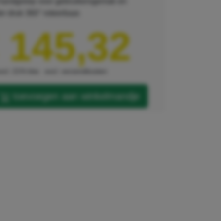
handgreep voor gebruikersgemak en
er druk 360° roteerbaar.
 145,32
xcl. 21% btw
excl. verzendkosten
toevoegen aan winkelmandje