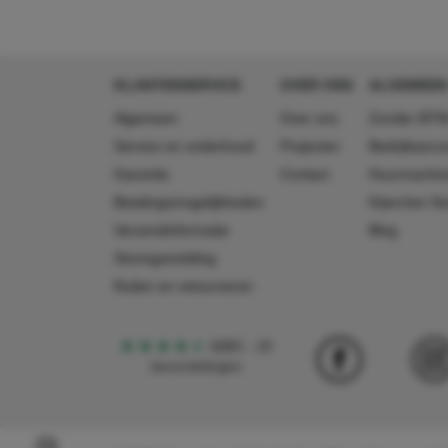
KLANTENSERVICE
OVER ONS
ALGEMEEN
Algemeen
Over ons
Zonder BTW
Service en onderhoud
Projecten
Bedrijfsacc
Garantie
Contact
Huurmachin
Betalingsmogelijkheden
Käercher N
Verzendinformatie
Blog
Storingsmelding
Ruilen en retourneren
4,5
5
18
beoordelingen