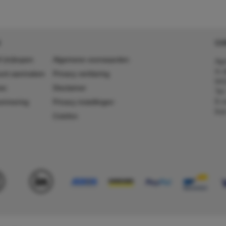
CO
 (in)kopen
Algemene voorwaarden
Agr
In 
ount aanmaken
Privacy verklaring
641
es
Disclaimer
Tel
E-m
ummering
Privacy instellingen
Kv
Colofon