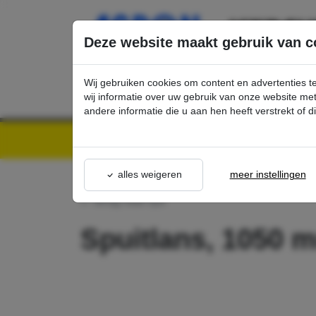
Ga direct naar de hoofdinhoud van deze pagina.
Deze website maakt gebruik van c
Wij gebruiken cookies om content en advertenties t
wij informatie over uw gebruik van onze website m
andere informatie die u aan hen heeft verstrekt of 
Kärcher Professional Webshop | Scherpe prijzen & Snel geleverd
Ons Assortime
alles weigeren
meer instellingen
terug naar lijst
Spuitlans, 1050 