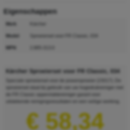
eigenschappen
merk
Kärcher
model
Sproeierset voor FR Classic, 034
MPN
2.885-313.0
GTIN
4039784696969
Kärcher Sproeierset voor FR Classic, 034
Speciale sproeierset voor de powersproeier (15017). De
sproeierset staat bij gebruik van uw hogedrukreiniger met
de FR Classic oppervlaktereiniger garant voor
uitstekende reinigingsresultaten en een veilige werking.
€ 58,34