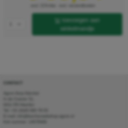
excl. 21% btw
excl. verzendkosten
toevoegen aan
winkelmandje
CONTACT
Agron Kerp Kärcher
In de Cramer 31,
6411 RS Heerlen
Tel: +31 (0)45 560 78 03
E-mail: info@karcherwebshop-agron.nl
Kvk nummer: 14078466