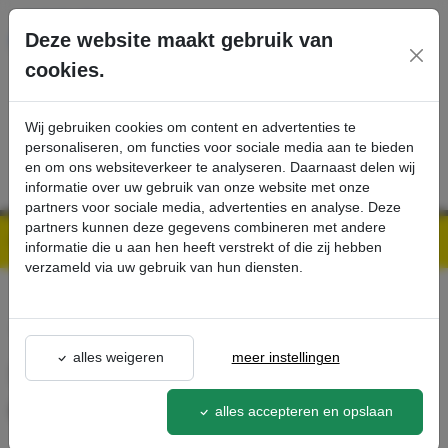
Ga direct naar de hoofdinhoud van deze pagina.
Deze website maakt gebruik van
cookies.
SERVICE
PRODUCTEN
CONTACT
Wij gebruiken cookies om content en advertenties te
personaliseren, om functies voor sociale media aan te bieden
en om ons websiteverkeer te analyseren. Daarnaast delen wij
informatie over uw gebruik van onze website met onze
partners voor sociale media, advertenties en analyse. Deze
partners kunnen deze gegevens combineren met andere
Kärcher Professional Webshop | Scherpe prijzen & Snel geleverd
Ons Assortiment
Sproeierset voor FR Classic, 034 - Kärcher Professional Webshop
informatie die u aan hen heeft verstrekt of die zij hebben
verzameld via uw gebruik van hun diensten.
terug naar lijst
alles weigeren
meer instellingen
Sproeierset voor FR Classic,
034
alles accepteren en opslaan
2.885-313.0