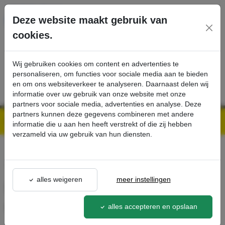
Ga direct naar de hoofdinhoud van deze pagina.
Deze website maakt gebruik van
cookies.
SERVICE
PRODUCTEN
CONTACT
Wij gebruiken cookies om content en advertenties te
personaliseren, om functies voor sociale media aan te bieden
en om ons websiteverkeer te analyseren. Daarnaast delen wij
informatie over uw gebruik van onze website met onze
partners voor sociale media, advertenties en analyse. Deze
partners kunnen deze gegevens combineren met andere
Kärcher Professional Webshop | Scherpe prijzen & Snel geleverd
Ons Assortiment
Sproeierset 090 Inno / Easy-set 700-1000 l/h - Kärcher Professional Webshop
informatie die u aan hen heeft verstrekt of die zij hebben
verzameld via uw gebruik van hun diensten.
terug naar lijst
alles weigeren
meer instellingen
Sproeierset 090 Inno / Easy-
set 700-1000 l/h
alles accepteren en opslaan
2.111-019.0