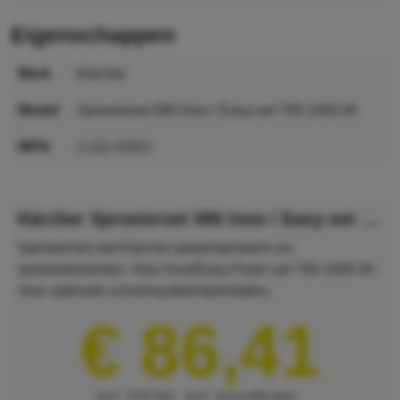
eigenschappen
merk
Kärcher
model
Sproeierset 090 Inno / Easy-set 700-1000 l/h
MPN
2.111-019.0
GTIN
4054278257488
Kärcher Sproeierset 090 Inno / Easy-set 700-1000 l/h
Sproeierset met Kärcher powersproeiers en
sproeielementen. Voor Inno/Easy-Foam set 700-1000 l/h.
Voor optimale schuimsysteemprestaties.
€ 86,41
excl. 21% btw
excl. verzendkosten