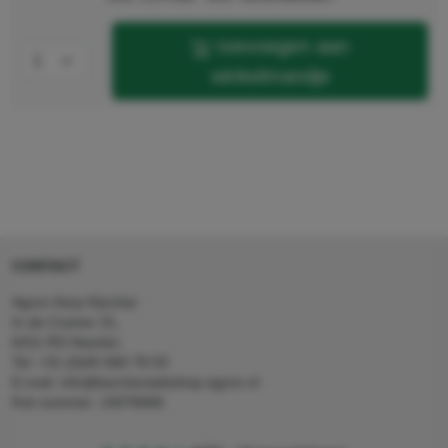
toevoegen aan
winkelmandje
CONTACT
Agron Kerp Kärcher
In de Cramer 31,
6411 RS Heerlen
Tel: +31 (0)45 560 78 03
E-mail: info@karcherwebshop-agron.nl
Kvk nummer: 14078466