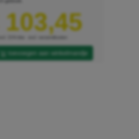
h gebruik.
 103,45
xcl. 21% btw
excl. verzendkosten
toevoegen aan winkelmandje