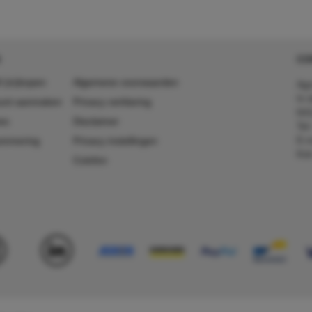
CO
 (in)kopen
Algemene voorwaarden
Agr
In 
ount aanmaken
Privacy verklaring
641
es
Disclaimer
Tel
E-m
ummering
Privacy instellingen
Kv
Colofon