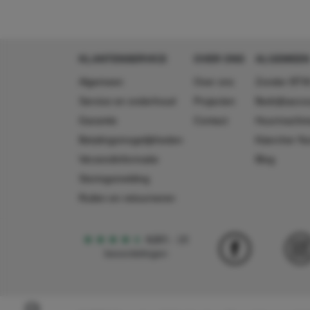
KLANTENSERVICE
OVER ONS
ALGEMEEN
Algemeen
Over ons
Zonder BTW
Service en onderhoud
Projecten
Bedrijfsacc
Garantie
Contact
Huurmachin
Betalingsmogelijkheden
Käercher N
Verzendinformatie
Blog
Storingsmelding
Ruilen en retourneren
4,5
5
18
beoordelingen