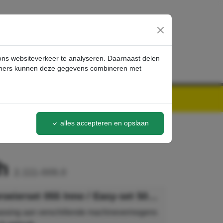
inloggen
 ons websiteverkeer te analyseren. Daarnaast delen
artners kunnen deze gegevens combineren met
alles accepteren en opslaan
/h
2.111-009.0
Kärcher Sproeierset 055 Inno / Easy-set 500-600 l/h
assing aan verschillende machinevermogens