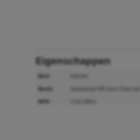
eigenschappen
merk
Kärcher
model
Sproeierset 055 Inno / Easy-se
MPN
2.111-009.0
GTIN
4054278256979