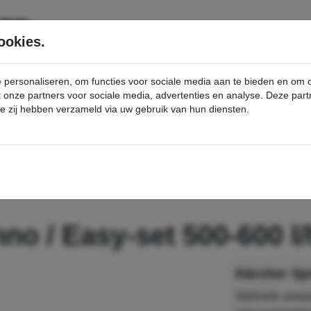
SERVICE
PRODUCTEN
ookies.
e personaliseren, om functies voor sociale media aan te bieden en om
et onze partners voor sociale media, advertenties en analyse. Deze p
die zij hebben verzameld via uw gebruik van hun diensten.
nt
Sproeierset 055 Inno / Easy-set 500-600 l/h - Kärcher Professional Webshop
nno / Easy-set 500-600 l
Optimale aanp