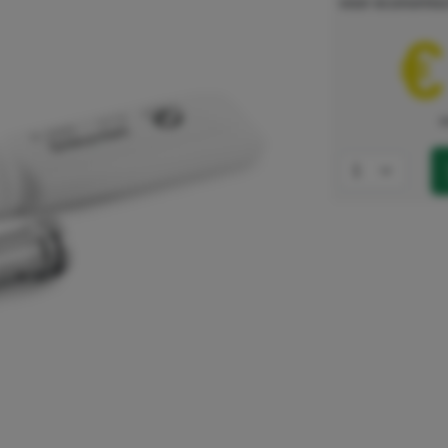
voor economisc
€
e