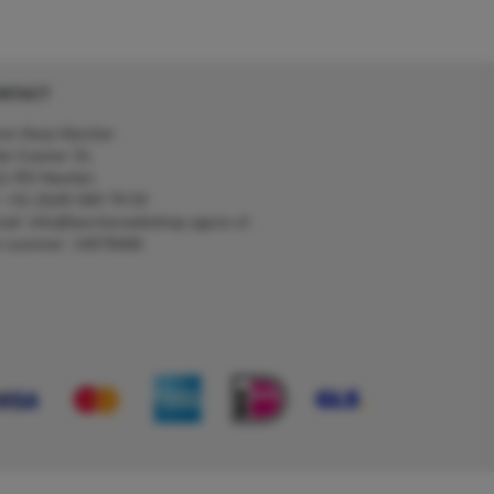
NTACT
on Kerp Kärcher
de Cramer 31,
1 RS Heerlen
: +31 (0)45 560 78 03
ail: info@karcherwebshop-agron.nl
k nummer: 14078466