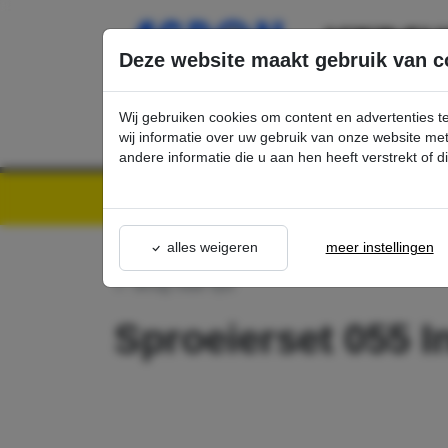
Ga direct naar de hoofdinhoud van deze pagina.
Deze website maakt gebruik van c
Wij gebruiken cookies om content en advertenties t
wij informatie over uw gebruik van onze website m
andere informatie die u aan hen heeft verstrekt of 
Kärcher Professional Webshop | Scherpe prijzen & Snel geleverd
Ons Assortime
alles weigeren
meer instellingen
terug naar lijst
Sproeierset 055 I