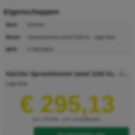
eigenschappen
merk
Kärcher
model
Sproeielement vanaf 1100 l/u. - lage druk
MPN
4.769-006.0
GTIN
4002667079272
Kärcher Sproeielement vanaf 1100 l/u. - lage druk
Lage druk
€ 295,13
excl. 21% btw
excl. verzendkosten
toevoegen aan