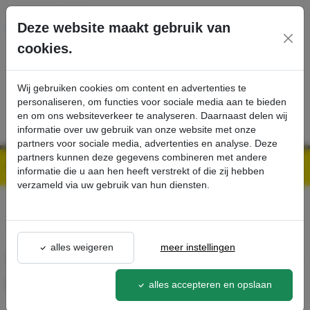
Ga direct naar de hoofdinhoud van deze pagina.
Deze website maakt gebruik van
cookies.
SERVICE
PRODUCTEN
CONTACT
Wij gebruiken cookies om content en advertenties te
personaliseren, om functies voor sociale media aan te bieden
en om ons websiteverkeer te analyseren. Daarnaast delen wij
informatie over uw gebruik van onze website met onze
partners voor sociale media, advertenties en analyse. Deze
partners kunnen deze gegevens combineren met andere
Kärcher Professional Webshop | Scherpe prijzen & Snel geleverd
Ons Assortiment
Sproeielement vanaf 1100 l/u. - lage druk - Kärcher Professional Webshop
informatie die u aan hen heeft verstrekt of die zij hebben
verzameld via uw gebruik van hun diensten.
terug naar lijst
alles weigeren
meer instellingen
Sproeielement vanaf 1100 l/u. -
lage druk
alles accepteren en opslaan
4.769-006.0