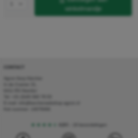
winkelmandje
CONTACT
Agron Kerp Kärcher
In de Cramer 31,
6411 RS Heerlen
Tel: +31 (0)45 560 78 03
E-mail: info@karcherwebshop-agron.nl
Kvk nummer: 14078466
4,5
5
18 beoordelingen