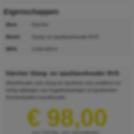
eigenschappen
merk
Kärcher
model
Slang- en spuitlanshouder RVS
MPN
2.042-003.0
GTIN
4002667033229
Kärcher Slang- en spuitlanshouder RVS
Wandhouder voor slang en spuitlans voor praktisch en
veilig opbergen van hogedrukslangen of spuitlansen.
Roestvrijstalen wandhouder.
€ 98,00
excl. 21% btw
excl. verzendkosten