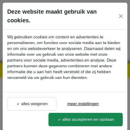
Ga direct naar de hoofdinhoud van deze pagina.
Deze website maakt gebruik van
cookies.
SERVICE
PRODUCTEN
CONTACT
Wij gebruiken cookies om content en advertenties te
personaliseren, om functies voor sociale media aan te bieden
en om ons websiteverkeer te analyseren. Daarnaast delen wij
informatie over uw gebruik van onze website met onze
partners voor sociale media, advertenties en analyse. Deze
partners kunnen deze gegevens combineren met andere
Kärcher Professional Webshop | Scherpe prijzen & Snel geleverd
Ons Assortiment
Slang- en spuitlanshouder RVS - Kärcher Professional Webshop
informatie die u aan hen heeft verstrekt of die zij hebben
verzameld via uw gebruik van hun diensten.
terug naar lijst
alles weigeren
meer instellingen
Slang- en spuitlanshouder
RVS
alles accepteren en opslaan
2.042-003.0