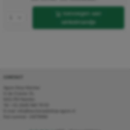
toevoegen aan
winkelmandje
CONTACT
Agron Kerp Kärcher
In de Cramer 31,
6411 RS Heerlen
Tel: +31 (0)45 560 78 03
E-mail: info@karcherwebshop-agron.nl
Kvk nummer: 14078466