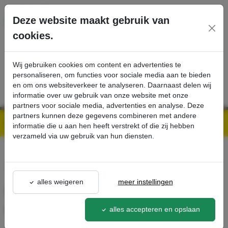
Ga direct naar de hoofdinhoud van deze pagina.
Deze website maakt gebruik van
cookies.
SERVICE
PRODUCTEN
CONTACT
Wij gebruiken cookies om content en advertenties te
personaliseren, om functies voor sociale media aan te bieden
en om ons websiteverkeer te analyseren. Daarnaast delen wij
informatie over uw gebruik van onze website met onze
partners voor sociale media, advertenties en analyse. Deze
partners kunnen deze gegevens combineren met andere
Kärcher Professional Webshop | Scherpe prijzen & Snel geleverd
Ons Assortiment
rolborstel, hard, groen, 800 mm - Kärcher Professional Webshop
informatie die u aan hen heeft verstrekt of die zij hebben
verzameld via uw gebruik van hun diensten.
terug naar lijst
alles weigeren
meer instellingen
rolborstel, hard, groen, 800
mm
alles accepteren en opslaan
6.907-735.0