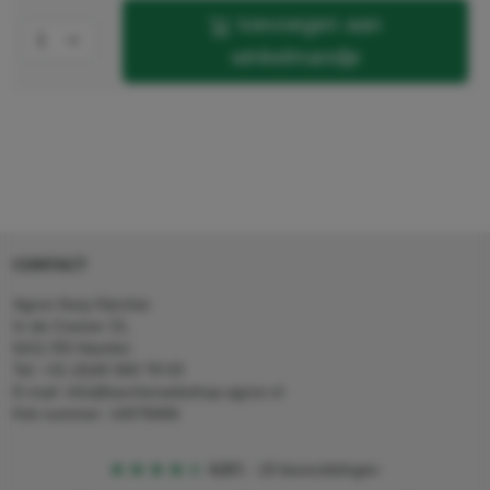
toevoegen aan
winkelmandje
CONTACT
Agron Kerp Kärcher
In de Cramer 31,
6411 RS Heerlen
Tel: +31 (0)45 560 78 03
E-mail: info@karcherwebshop-agron.nl
Kvk nummer: 14078466
4,5
5
18 beoordelingen