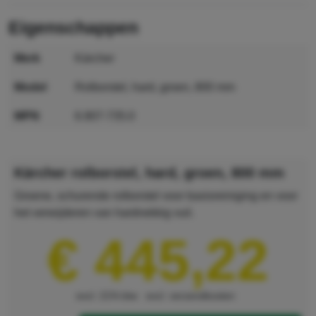
eigenschappen
merk
Kärcher
model
rolborstel, hard, groen, 800 mm
MPN
6.907-735.0
GTIN
4054278827759
Kärcher rolborstel, hard, groen, 800 mm
Groene, schurende rolborstel voor basisreiniging en voor
het verwijderen van hardnekkig vuil.
€ 445,22
excl. 21% btw
excl. verzendkosten