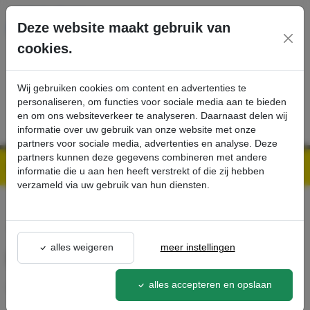
Ga direct naar de hoofdinhoud van deze pagina.
Deze website maakt gebruik van
cookies.
SERVICE
PRODUCTEN
CONTACT
Wij gebruiken cookies om content en advertenties te
personaliseren, om functies voor sociale media aan te bieden
en om ons websiteverkeer te analyseren. Daarnaast delen wij
informatie over uw gebruik van onze website met onze
partners voor sociale media, advertenties en analyse. Deze
partners kunnen deze gegevens combineren met andere
Kärcher Professional Webshop | Scherpe prijzen & Snel geleverd
Ons Assortiment
Rioolreinigingssproeier 100 - Kärcher Professional Webshop
informatie die u aan hen heeft verstrekt of die zij hebben
verzameld via uw gebruik van hun diensten.
terug naar lijst
alles weigeren
meer instellingen
Rioolreinigingssproeier 100
alles accepteren en opslaan
5.763-088.0