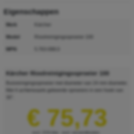
eigenschappen
merk
Kärcher
model
Rioolreinigingssproeier 100
MPN
5.763-088.0
GTIN
4039784639256
Kärcher Rioolreinigingssproeier 100
Buisreinigingssproeier met diameter van 24 mm diameter.
Met 4 achterwaarts gekeerde sproeiers in een hoek van
30°.
€ 75,73
excl. 21% btw
excl. verzendkosten