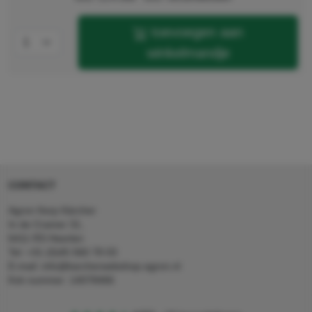
toevoegen aan
winkelmandje
CONTACT
Agron Kerp Kärcher
In de Cramer 31,
6411 RS Heerlen
Tel: +31 (0)45 560 78 03
E-mail: info@karcherwebshop-agron.nl
Kvk nummer: 14078466