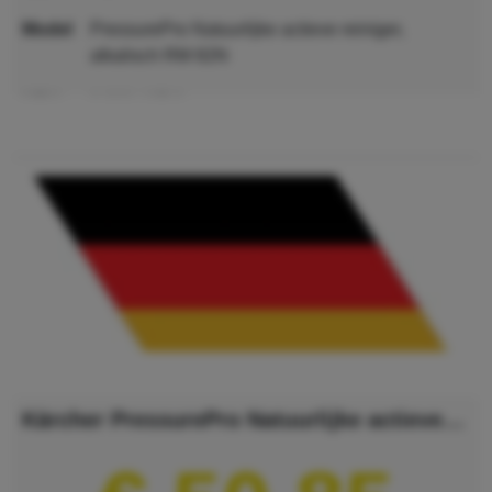
model
PressurePro Natuurlijke actieve reiniger,
alkalisch RM 82N
MPN
6.296-195.0
GTIN
4066529048141
Kärcher PressurePro Natuurlijke actieve reiniger, alkalisch RM 82N