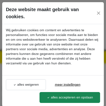
Ga direct naar de hoofdinhoud van deze pagina.
Deze website maakt gebruik van
cookies.
SERVICE
PRODUCTEN
CONTACT
Wij gebruiken cookies om content en advertenties te
personaliseren, om functies voor sociale media aan te bieden
en om ons websiteverkeer te analyseren. Daarnaast delen wij
informatie over uw gebruik van onze website met onze
partners voor sociale media, advertenties en analyse. Deze
partners kunnen deze gegevens combineren met andere
Kärcher Professional Webshop | Scherpe prijzen & Snel geleverd
Ons Assortiment
PressurePro Natuurlijke actieve reiniger, alkalisch RM 82N - Kärcher Professional Webshop
informatie die u aan hen heeft verstrekt of die zij hebben
verzameld via uw gebruik van hun diensten.
terug naar lijst
alles weigeren
meer instellingen
PressurePro Natuurlijke
actieve reiniger, alkalisch RM
alles accepteren en opslaan