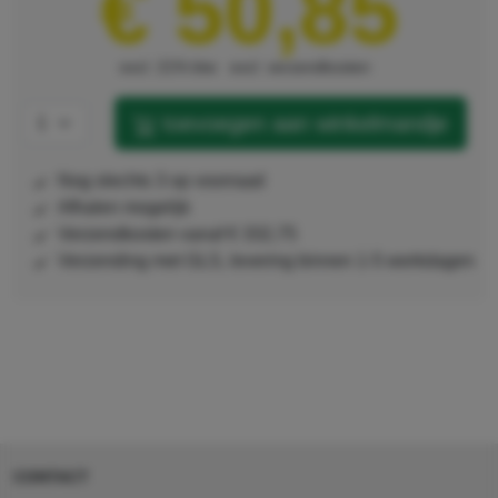
€ 50,85
excl. 21% btw
excl. verzendkosten
toevoegen aan winkelmandje
nog slechts 3 op voorraad
afhalen mogelijk
verzendkosten vanaf € 332,75
Verzending met GLS, levering binnen 1-5 werkdagen
CONTACT