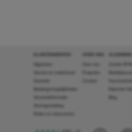
KLANTENSERVICE
OVER ONS
ALGEMEEN
Algemeen
Over ons
Zonder BTW
Service en onderhoud
Projecten
Bedrijfsacc
Garantie
Contact
Huurmachin
Betalingsmogelijkheden
Käercher N
Verzendinformatie
Blog
Storingsmelding
Ruilen en retourneren
4,5
5
18