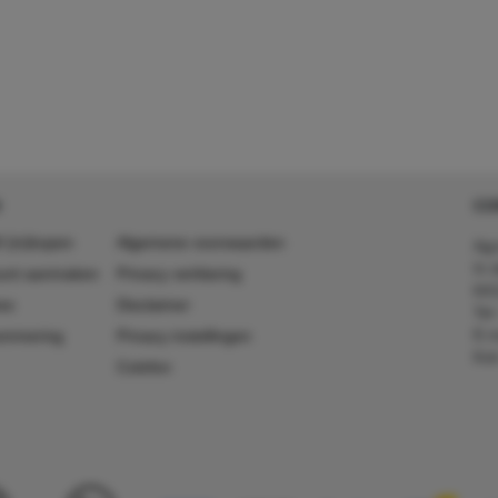
CO
 (in)kopen
Algemene voorwaarden
Agr
In 
ount aanmaken
Privacy verklaring
641
es
Disclaimer
Tel
E-m
ummering
Privacy instellingen
Kv
Colofon