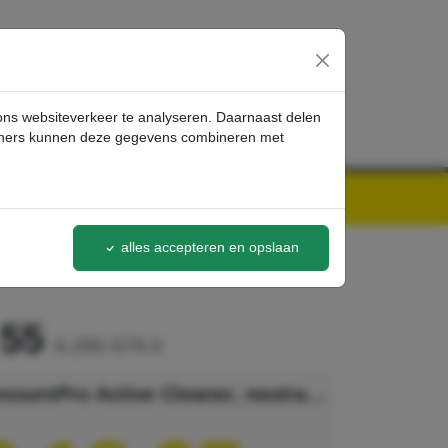
inloggen
 ons websiteverkeer te analyseren. Daarnaast delen
artners kunnen deze gegevens combineren met
alles accepteren en opslaan
 55
6.295-579.0
Kärcher PressurePro Active Cleaner, neutraal RM 55