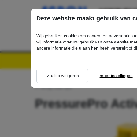
Ga direct naar de hoofdinhoud van deze pagina.
Deze website maakt gebruik van c
Wij gebruiken cookies om content en advertenties t
wij informatie over uw gebruik van onze website m
andere informatie die u aan hen heeft verstrekt of 
Kärcher Professional Webshop | Scherpe prijzen & Snel geleverd
Ons Assortime
alles weigeren
meer instellingen
terug naar lijst
PressurePro Acti