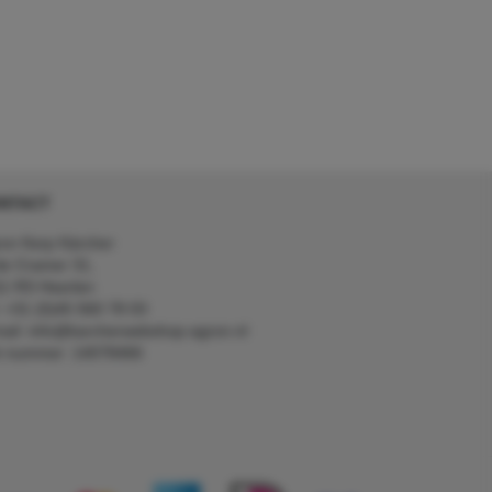
NTACT
on Kerp Kärcher
de Cramer 31,
1 RS Heerlen
: +31 (0)45 560 78 03
ail: info@karcherwebshop-agron.nl
k nummer: 14078466