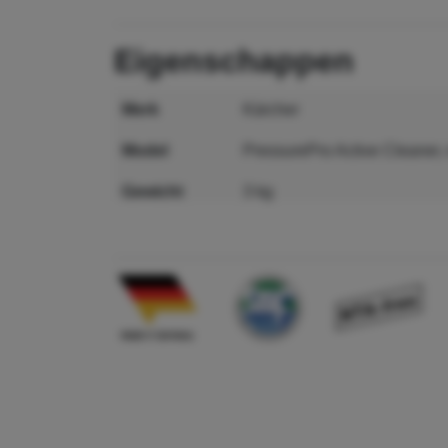
eigenschappen
merk
Kärcher
model
PressurePro Active Cleaner
gewicht
3 kg
maat
127 x 300 x 129 mm
MPN
6.295-579.0
GTIN
4039784527973
lengte
127 mm
breedte
300 mm
hoogte
129 mm