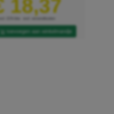
€ 18,37
xcl. 21% btw
excl. verzendkosten
toevoegen aan winkelmandje