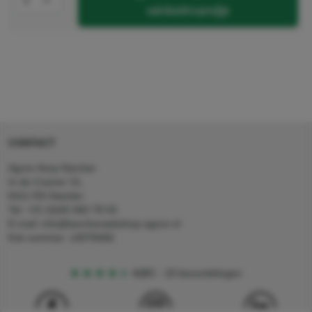
winkelmandje
CONTACT
Agron Kerp Kärcher
In de Cramer 31,
6411 RS Heerlen
Tel: +31 (0)45 560 78 03
E-mail: info@karcherwebshop-agron.nl
Kvk nummer: 14078466
4,5
5
18 beoordelingen