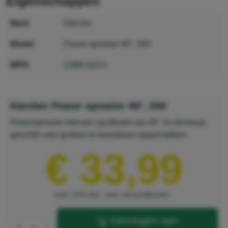
eigenschappen
merk
Kärcher
model
Power sproeier 40°, 040
MPN
2.884-522.0
GTIN
4039784184503
Kärcher Power sproeier 40°, 040
Powersproeier met een spuithoek van 40° en fanstraal,
geschikt voor grotere en kwetsbare oppervlakken.
€ 33,99
excl. 21% btw
excl. verzendkosten
toevoegen aan