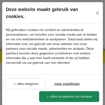
Ga direct naar de hoofdinhoud van deze pagina.
Deze website maakt gebruik van
cookies.
SERVICE
PRODUCTEN
CONTACT
Wij gebruiken cookies om content en advertenties te
personaliseren, om functies voor sociale media aan te bieden
en om ons websiteverkeer te analyseren. Daarnaast delen wij
informatie over uw gebruik van onze website met onze
partners voor sociale media, advertenties en analyse. Deze
partners kunnen deze gegevens combineren met andere
Kärcher Professional Webshop | Scherpe prijzen & Snel geleverd
Ons Assortiment
Power sproeier 40°, 040 - Kärcher Professional Webshop
informatie die u aan hen heeft verstrekt of die zij hebben
verzameld via uw gebruik van hun diensten.
terug naar lijst
alles weigeren
meer instellingen
Power sproeier 40°, 040
2.884-522.0
alles accepteren en opslaan