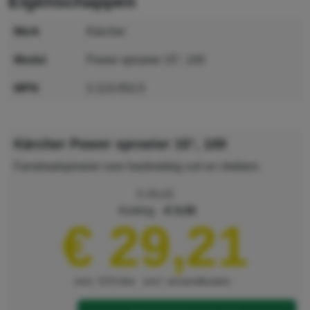
eigenschappen
merk
Kärcher
model
Power sproeier 15°, 100
MPN
2.113-052.0
GTIN
4054278174624
Kärcher Power sproeier 15°, 100
Fanstraalsproeier voor hardnekkig vuil en vlekken.
€ 29,22
korting
€ 0,00
€ 29,21
excl. 21% btw
excl. verzendkosten