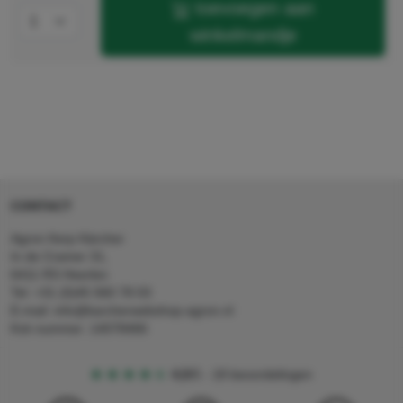
toevoegen aan
winkelmandje
CONTACT
Agron Kerp Kärcher
In de Cramer 31,
6411 RS Heerlen
Tel: +31 (0)45 560 78 03
E-mail: info@karcherwebshop-agron.nl
Kvk nummer: 14078466
4,5
5
18 beoordelingen