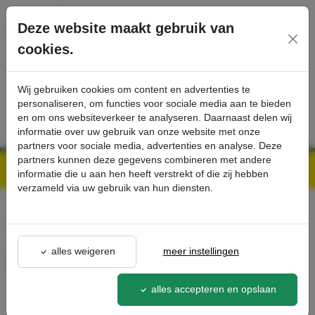
Ga direct naar de hoofdinhoud van deze pagina.
Deze website maakt gebruik van
cookies.
SERVICE
PRODUCTEN
CONTACT
Wij gebruiken cookies om content en advertenties te
personaliseren, om functies voor sociale media aan te bieden
en om ons websiteverkeer te analyseren. Daarnaast delen wij
informatie over uw gebruik van onze website met onze
partners voor sociale media, advertenties en analyse. Deze
partners kunnen deze gegevens combineren met andere
Kärcher Professional Webshop | Scherpe prijzen & Snel geleverd
Ons Assortiment
Power sproeier 15°, 100 - Kärcher Professional Webshop
informatie die u aan hen heeft verstrekt of die zij hebben
verzameld via uw gebruik van hun diensten.
terug naar lijst
alles weigeren
meer instellingen
Power sproeier 15°, 100
2.113-052.0
alles accepteren en opslaan