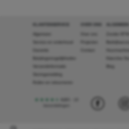
KLANTENSERVICE
OVER ONS
ALGEMEEN
Algemeen
Over ons
Zonder BTW
Service en onderhoud
Projecten
Bedrijfsacc
Garantie
Contact
Huurmachin
Betalingsmogelijkheden
Käercher N
Verzendinformatie
Blog
Storingsmelding
Ruilen en retourneren
4,5
5
18
beoordelingen