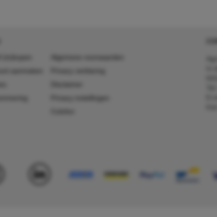
CO
 (in)kopen
Algemene voorwaarden
Agr
In 
ount aanmaken
Privacy verklaring
641
es
Disclaimer
Tel
E-m
ummering
Privacy instellingen
Kv
Colofon