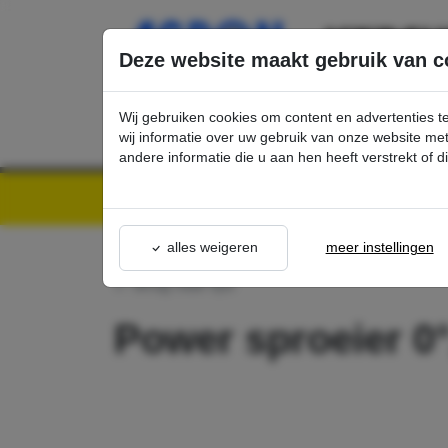
Ga direct naar de hoofdinhoud van deze pagina.
Deze website maakt gebruik van c
Wij gebruiken cookies om content en advertenties t
wij informatie over uw gebruik van onze website m
andere informatie die u aan hen heeft verstrekt of 
Kärcher Professional Webshop | Scherpe prijzen & Snel geleverd
Ons Assortime
alles weigeren
meer instellingen
terug naar lijst
Power sproeier 0