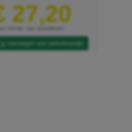
€ 27,20
xcl. 21% btw
excl. verzendkosten
toevoegen aan winkelmandje