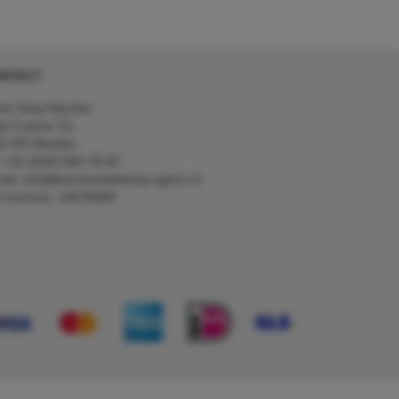
NTACT
on Kerp Kärcher
de Cramer 31,
1 RS Heerlen
: +31 (0)45 560 78 03
ail: info@karcherwebshop-agron.nl
k nummer: 14078466