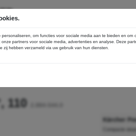
SERVICE
PRODUCTEN
ookies.
e personaliseren, om functies voor sociale media aan te bieden en om
et onze partners voor sociale media, advertenties en analyse. Deze p
die zij hebben verzameld via uw gebruik van hun diensten.
nt
Power sproeier 0°, 110 - Kärcher Professional Webshop
°, 110
2.884-544.0
Kärcher Pow
Compacte straal