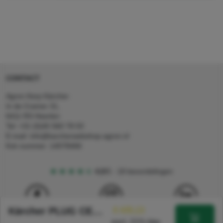
CONTACT
Agron Kerp Kärcher
In de Cramer 31,
6411 RS Heerlen
Tel: +31 (0)45 560 78 03
E-mail: info@karcherwebshop-agron.nl
Kvk nummer: 14078466
4,5
5
18 beoordelingen
Kärcher PLUG CEE 63A
€ 435,13
excl. 21% btw