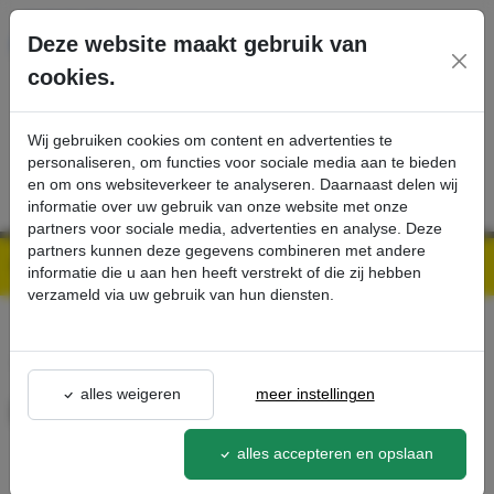
Ga direct naar de hoofdinhoud van deze pagina.
Deze website maakt gebruik van
cookies.
SERVICE
PRODUCTEN
CONTACT
Wij gebruiken cookies om content en advertenties te
personaliseren, om functies voor sociale media aan te bieden
en om ons websiteverkeer te analyseren. Daarnaast delen wij
informatie over uw gebruik van onze website met onze
partners voor sociale media, advertenties en analyse. Deze
partners kunnen deze gegevens combineren met andere
Kärcher Professional Webshop | Scherpe prijzen & Snel geleverd
Ons Assortiment
PLUG CEE 63A - Kärcher Professional Webshop
informatie die u aan hen heeft verstrekt of die zij hebben
verzameld via uw gebruik van hun diensten.
terug naar lijst
alles weigeren
meer instellingen
PLUG CEE 63A
6.646-559.0
alles accepteren en opslaan