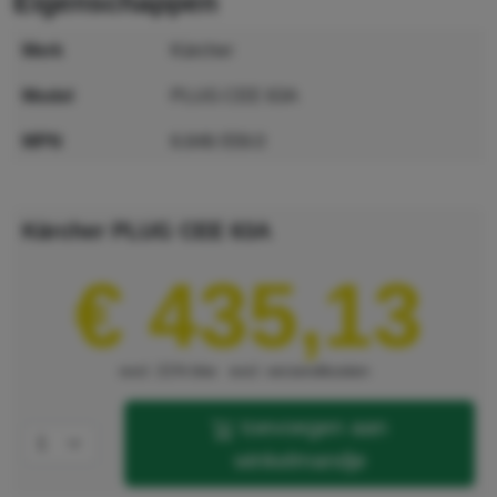
eigenschappen
merk
Kärcher
model
PLUG CEE 63A
MPN
6.646-559.0
GTIN
4054278078250
Kärcher PLUG CEE 63A
€ 435,13
excl. 21% btw
excl. verzendkosten
toevoegen aan
winkelmandje