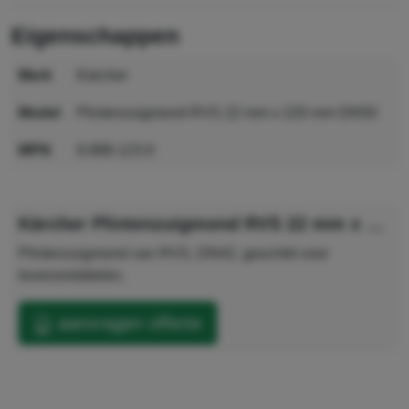
eigenschappen
merk
Kärcher
model
Plintenzuigmond RVS 22 mm x 220 mm DN50
MPN
9.988-123.0
GTIN
4054278302737
Kärcher Plintenzuigmond RVS 22 mm x 220 mm DN50
Plintenzuigmond van RVS, DN42, geschikt voor
levensmiddelen.
aanvragen offerte