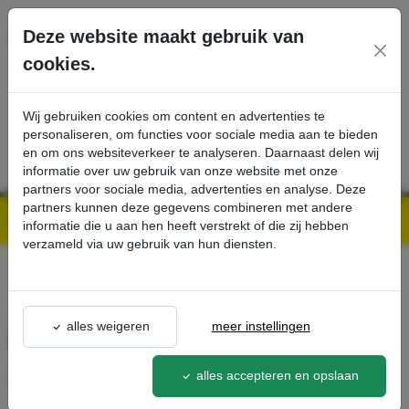
Ga direct naar de hoofdinhoud van deze pagina.
Deze website maakt gebruik van
cookies.
SERVICE
PRODUCTEN
CONTACT
Wij gebruiken cookies om content en advertenties te
personaliseren, om functies voor sociale media aan te bieden
en om ons websiteverkeer te analyseren. Daarnaast delen wij
informatie over uw gebruik van onze website met onze
partners voor sociale media, advertenties en analyse. Deze
partners kunnen deze gegevens combineren met andere
Kärcher Professional Webshop | Scherpe prijzen & Snel geleverd
Ons Assortiment
Plintenzuigmond RVS 22 mm x 220 mm DN50 - Kärcher Professional Webshop
informatie die u aan hen heeft verstrekt of die zij hebben
verzameld via uw gebruik van hun diensten.
terug naar lijst
alles weigeren
meer instellingen
Plintenzuigmond RVS 22 mm
x 220 mm DN50
alles accepteren en opslaan
9.988-123.0