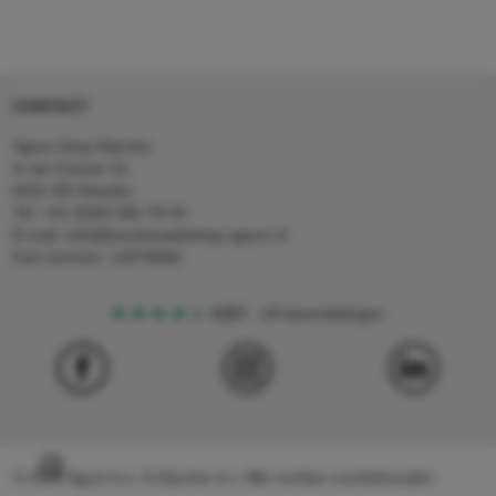
CONTACT
Agron Kerp Kärcher
In de Cramer 31,
6411 RS Heerlen
Tel: +31 (0)45 560 78 03
E-mail: info@karcherwebshop-agron.nl
Kvk nummer: 14078466
4,5
5
18 beoordelingen
© 2024 Agron b.v. & Kärcher b.v. Alle rechten voorbehouden