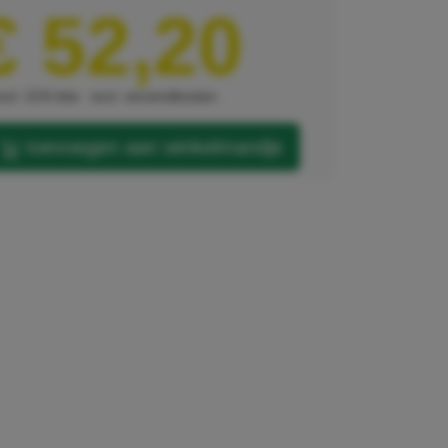
€ 52,20
xcl. 21% btw
excl. verzendkosten
toevoegen aan winkelmandje