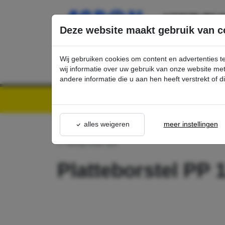
Ga direct naar de hoofdinhoud van deze pagina.
Deze website maakt gebruik van c
Wij gebruiken cookies om content en advertenties t
wij informatie over uw gebruik van onze website m
andere informatie die u aan hen heeft verstrekt of 
Kärcher Professional Webshop | Scherpe prijzen & Snel geleverd
Ons Assortime
alles weigeren
meer instellingen
terug naar lijst
Platteborstel P