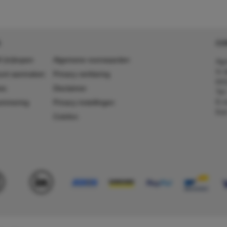
CO
 (in)kopen
Algemene voorwaarden
Agr
In 
ount aanmaken
Privacy verklaring
641
es
Disclaimer
Tel
E-m
ummering
Privacy instellingen
Kv
Colofon