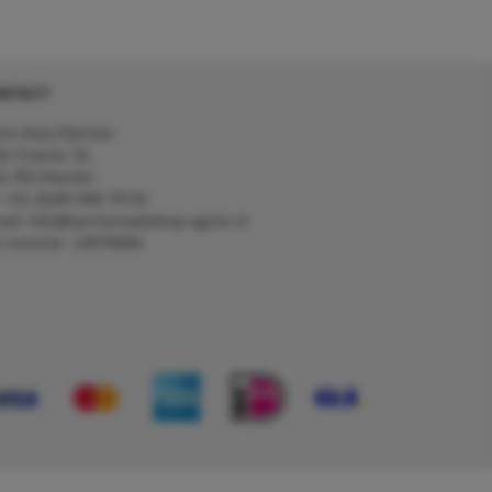
NTACT
on Kerp Kärcher
de Cramer 31,
1 RS Heerlen
: +31 (0)45 560 78 03
ail: info@karcherwebshop-agron.nl
k nummer: 14078466