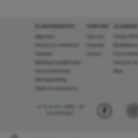
KLANTENSERVICE
OVER ONS
ALGEMEEN
Algemeen
Over ons
Zonder BTW
Service en onderhoud
Projecten
Bedrijfsacc
Garantie
Contact
Huurmachin
Betalingsmogelijkheden
Käercher N
Verzendinformatie
Blog
Storingsmelding
Ruilen en retourneren
4,5
5
18
beoordelingen