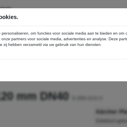
SERVICE
PRODUCTEN
ookies.
e personaliseren, om functies voor sociale media aan te bieden en om
et onze partners voor sociale media, advertenties en analyse. Deze p
die zij hebben verzameld via uw gebruik van hun diensten.
nt
Platteborstel PP 120 mm DN40 - Kärcher Professional Webshop
P 120 mm DN40
9.989-610.0
Kärcher Pl
Elektrisch gele