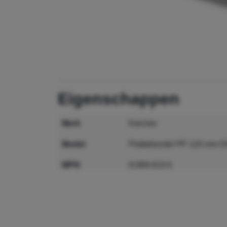
eigenschappen
merk
Kärcher
model
Platteborstel PP 120 mm 
MPN
9.989-610.0
GTIN
4054278687346