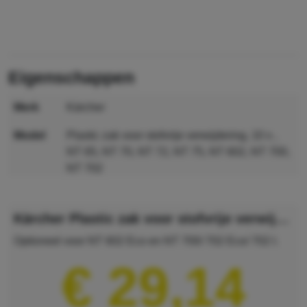
eigenschappen
merk
Kärcher
model
Plastic zak voor stofvrije verwijdering, 10 x ,
NT 65, NT 70, NT 72, NT 75, NT 602, NT 700,
NT 702
gewicht
1 kg
Kärcher Plastic zak voor stofvrije verwijdering, 10 x , NT 65, NT 70, NT 72, NT 75, NT 602, NT 700, NT 702
maat
260 x 20 x 410 mm
Optioneel voor NT 602 Eco en NT 700/ 702 Eco/ 702 I.
MPN
6.900-698.0
€ 29,14
GTIN
4002667272420