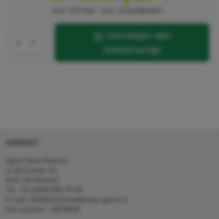
lengte
260 mm
excl. 21% btw
excl. verzendkosten
breedte
20 mm
toevoegen aan
hoogte
410 mm
winkelmandje
CONTACT
Agron Kerp Kärcher
In de Cramer 31,
6411 RS Heerlen
Tel: +31 (0)45 560 78 03
E-mail: info@karcherwebshop-agron.nl
Kvk nummer: 14078466