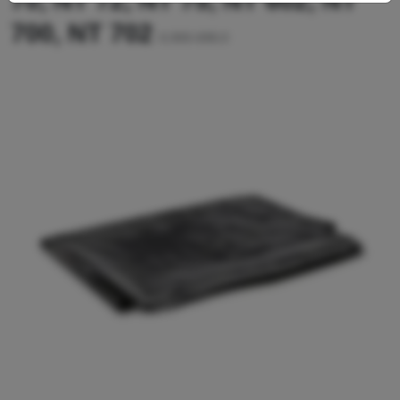
70, NT 72, NT 75, NT 602, NT
700, NT 702
6.900-698.0