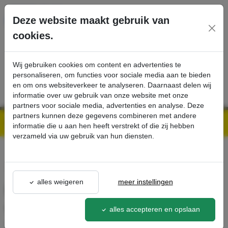
Ga direct naar de hoofdinhoud van deze pagina.
Deze website maakt gebruik van
cookies.
SERVICE
PRODUCTEN
CONTACT
Wij gebruiken cookies om content en advertenties te
personaliseren, om functies voor sociale media aan te bieden
en om ons websiteverkeer te analyseren. Daarnaast delen wij
informatie over uw gebruik van onze website met onze
partners voor sociale media, advertenties en analyse. Deze
partners kunnen deze gegevens combineren met andere
Kärcher Professional Webshop | Scherpe prijzen & Snel geleverd
Ons Assortiment
Plastic zak voor stofvrije verwijdering, 10 x , NT 65, NT 70, NT 72, NT 75, NT 602, NT 700, NT 702 - Kärcher Professional Webshop
informatie die u aan hen heeft verstrekt of die zij hebben
verzameld via uw gebruik van hun diensten.
terug naar lijst
alles weigeren
meer instellingen
Plastic zak voor stofvrije
verwijdering, 10 x , NT 65, NT
alles accepteren en opslaan