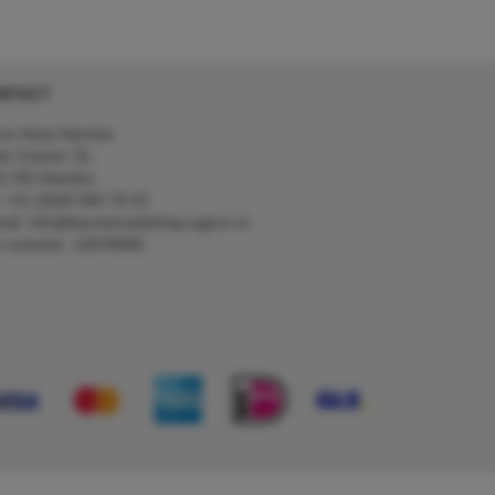
NTACT
on Kerp Kärcher
de Cramer 31,
1 RS Heerlen
: +31 (0)45 560 78 03
ail: info@karcherwebshop-agron.nl
k nummer: 14078466