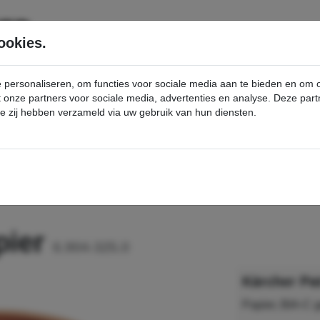
SERVICE
PRODUCTEN
ookies.
e personaliseren, om functies voor sociale media aan te bieden en om
et onze partners voor sociale media, advertenties en analyse. Deze p
die zij hebben verzameld via uw gebruik van hun diensten.
nt
Patronenfilter, papier - Kärcher Professional Webshop
pier
6.904-325.0
Kärcher Pat
Papier, BIA-C g