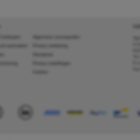
CO
 (in)kopen
Algemene voorwaarden
Agr
In 
ount aanmaken
Privacy verklaring
641
es
Disclaimer
Tel
E-m
ummering
Privacy instellingen
Kv
Colofon