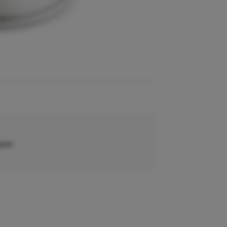
apier
 mm