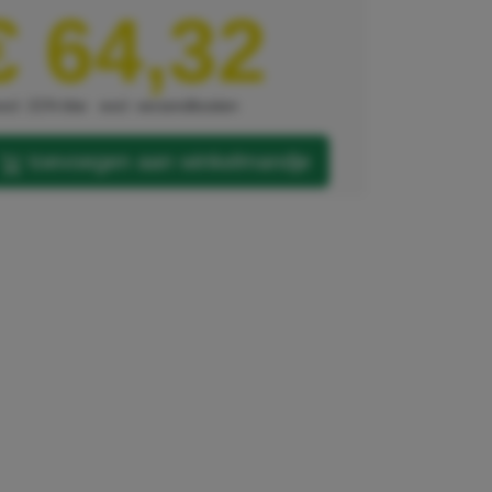
€ 64,32
xcl. 21% btw
excl. verzendkosten
toevoegen aan winkelmandje