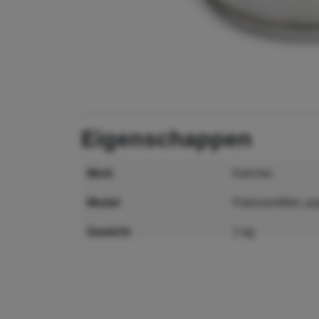
eigenschappen
merk
Kärcher
model
Patronenfilter, p
gewicht
1 kg
maat
185 x 185 x 255
MPN
6.904-325.0