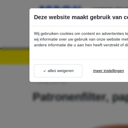
Ga direct naar de hoofdinhoud van deze pagina.
Deze website maakt gebruik van c
Wij gebruiken cookies om content en advertenties t
wij informatie over uw gebruik van onze website m
andere informatie die u aan hen heeft verstrekt of 
Kärcher Professional Webshop | Scherpe prijzen & Snel geleverd
Ons Assortime
alles weigeren
meer instellingen
terug naar lijst
Patronenfilter, pa