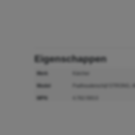
eigenschappen
merk
Kärcher
model
Padhouderschijf STRONG, 
MPN
4.762-593.0
GTIN
4054278457505