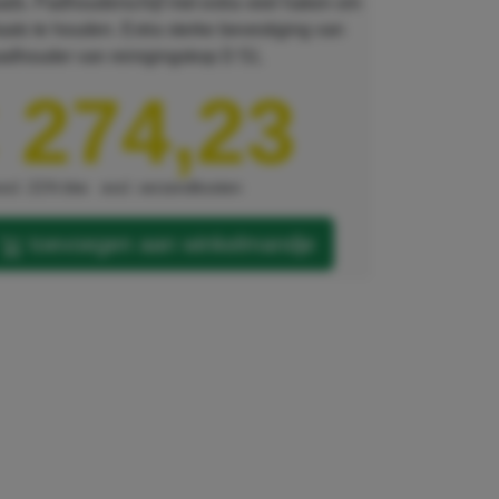
ads. Padhouderschijf met extra veel haken om
ats te houden. Extra sterke bevestiging van
adhouder van reinigingskop D 51.
 274,23
xcl. 21% btw
excl. verzendkosten
toevoegen aan winkelmandje