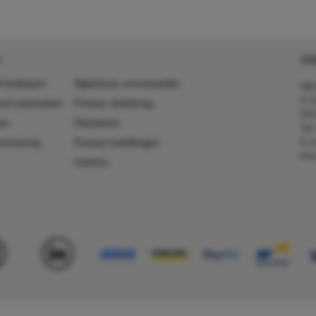
CO
 (in)kopen
Algemene voorwaarden
Agr
In 
ount aanmaken
Privacy verklaring
641
es
Disclaimer
Tel
E-m
ummering
Privacy instellingen
Kv
Colofon