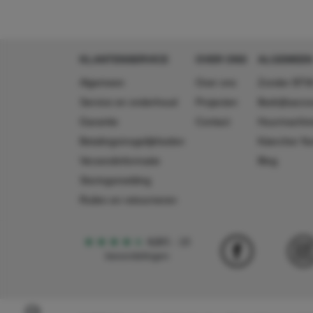
KLANTENSERVICE
OVER ONS
ALGEMEEN
Algemeen
Over ons
Zonder BTW
Service en onderhoud
Projecten
Bedrijfsacc
Garantie
Contact
Huurmachin
Betalingsmogelijkheden
Käercher N
Verzendinformatie
Blog
Storingsmelding
Ruilen en retourneren
4,5
5
18
beoordelingen