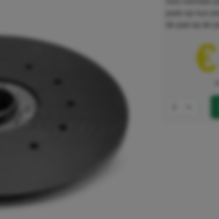
voor normale p
pads op hun pla
de pad op de p
€
e