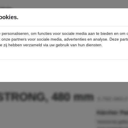
SERVICE
PRODUCTEN
ookies.
e personaliseren, om functies voor sociale media aan te bieden en om
et onze partners voor sociale media, advertenties en analyse. Deze p
die zij hebben verzameld via uw gebruik van hun diensten.
nt
Padhouderschijf STRONG, 480 mm - Kärcher Professional Webshop
f STRONG, 480 mm
4.762-593.0
Kärcher P
Vereist bij ge