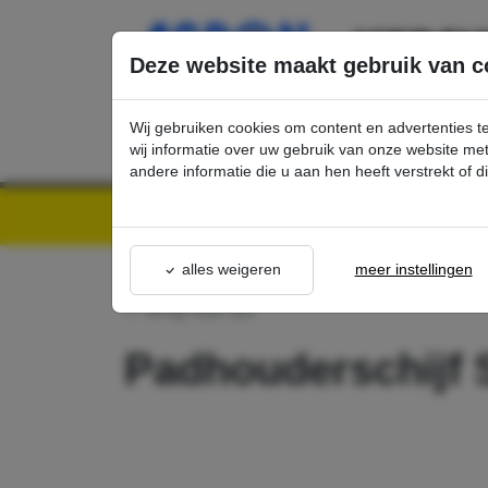
Ga direct naar de hoofdinhoud van deze pagina.
Deze website maakt gebruik van c
Wij gebruiken cookies om content en advertenties t
wij informatie over uw gebruik van onze website m
andere informatie die u aan hen heeft verstrekt of 
Kärcher Professional Webshop | Scherpe prijzen & Snel geleverd
Ons Assortime
alles weigeren
meer instellingen
terug naar lijst
Padhouderschij