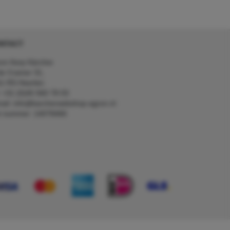
NTACT
on Kerp Kärcher
de Cramer 31,
1 RS Heerlen
: +31 (0)45 560 78 03
ail: info@karcherwebshop-agron.nl
k nummer: 14078466