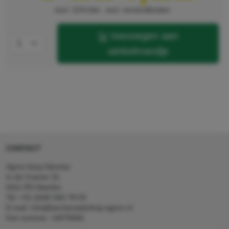
excl. 21% btw
excl. verzendkosten
toevoegen aan
winkelmandje
CONTACT
Agron Kerp Kärcher
In de Cramer 31,
6411 RS Heerlen
Tel: +31 (0)45 560 78 03
E-mail: info@karcherwebshop-agron.nl
Kvk nummer: 14078466