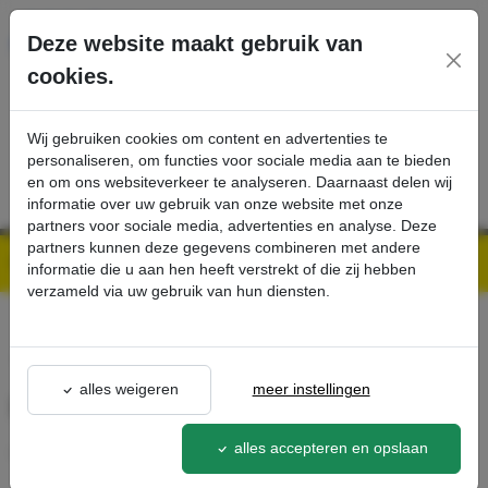
Ga direct naar de hoofdinhoud van deze pagina.
Deze website maakt gebruik van
cookies.
SERVICE
PRODUCTEN
CONTACT
Wij gebruiken cookies om content en advertenties te
personaliseren, om functies voor sociale media aan te bieden
en om ons websiteverkeer te analyseren. Daarnaast delen wij
informatie over uw gebruik van onze website met onze
partners voor sociale media, advertenties en analyse. Deze
partners kunnen deze gegevens combineren met andere
Kärcher Professional Webshop | Scherpe prijzen & Snel geleverd
Ons Assortiment
Pad, hard, zwart, 533 mm, 5 x - Kärcher Professional Webshop
informatie die u aan hen heeft verstrekt of die zij hebben
verzameld via uw gebruik van hun diensten.
terug naar lijst
alles weigeren
meer instellingen
Pad, hard, zwart, 533 mm, 5 x
alles accepteren en opslaan
6.369-015.0