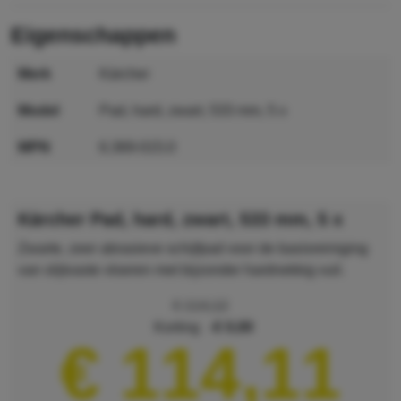
eigenschappen
merk
Kärcher
model
Pad, hard, zwart, 533 mm, 5 x
MPN
6.369-015.0
GTIN
4002667188493
Kärcher Pad, hard, zwart, 533 mm, 5 x
Zwarte, zeer abrasieve schijfpad voor de basisreiniging
van slijtvaste vloeren met bijzonder hardnekkig vuil.
€ 114,12
korting
€ 0,00
€ 114,11