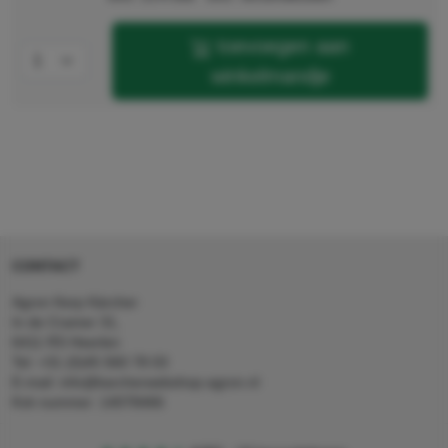
toevoegen aan
winkelmandje
CONTACT
Agron Kerp Kärcher
In de Cramer 31,
6411 RS Heerlen
Tel: +31 (0)45 560 78 03
E-mail: info@karcherwebshop-agron.nl
Kvk nummer: 14078466