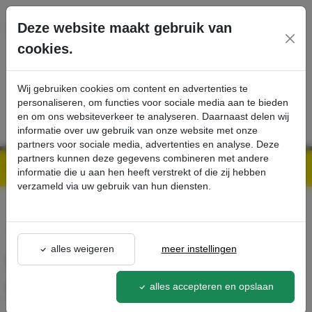
Ga direct naar de hoofdinhoud van deze pagina.
Deze website maakt gebruik van
cookies.
SERVICE
PRODUCTEN
CONTACT
Wij gebruiken cookies om content en advertenties te
personaliseren, om functies voor sociale media aan te bieden
en om ons websiteverkeer te analyseren. Daarnaast delen wij
informatie over uw gebruik van onze website met onze
partners voor sociale media, advertenties en analyse. Deze
partners kunnen deze gegevens combineren met andere
Kärcher Professional Webshop | Scherpe prijzen & Snel geleverd
Ons Assortiment
Paardenset, elektrisch geleidend - Kärcher Professional Webshop
informatie die u aan hen heeft verstrekt of die zij hebben
verzameld via uw gebruik van hun diensten.
terug naar lijst
alles weigeren
meer instellingen
Paardenset, elektrisch
geleidend
alles accepteren en opslaan
2.637-248.0