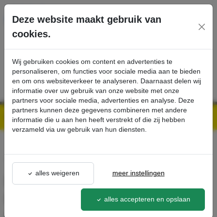
Ga direct naar de hoofdinhoud van deze pagina.
Deze website maakt gebruik van
cookies.
SERVICE
PRODUCTEN
CONTACT
Wij gebruiken cookies om content en advertenties te
personaliseren, om functies voor sociale media aan te bieden
en om ons websiteverkeer te analyseren. Daarnaast delen wij
informatie over uw gebruik van onze website met onze
partners voor sociale media, advertenties en analyse. Deze
partners kunnen deze gegevens combineren met andere
Kärcher Professional Webshop | Scherpe prijzen & Snel geleverd
Ons Assortiment
Mondstukset: Plintenzuigmond, Meubelzuigmond, Zuigborstel, DN 35 - Kärcher Professional Webshop
informatie die u aan hen heeft verstrekt of die zij hebben
verzameld via uw gebruik van hun diensten.
terug naar lijst
alles weigeren
meer instellingen
Mondstukset:
Plintenzuigmond,
alles accepteren en opslaan