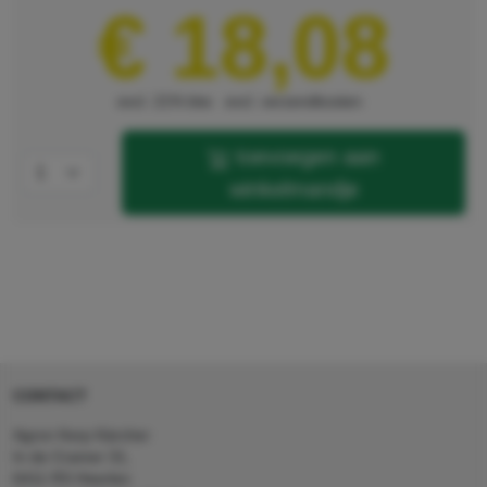
€ 18,08
hoogte
210 mm
excl. 21% btw
excl. verzendkosten
toevoegen aan
winkelmandje
CONTACT
Agron Kerp Kärcher
In de Cramer 31,
6411 RS Heerlen