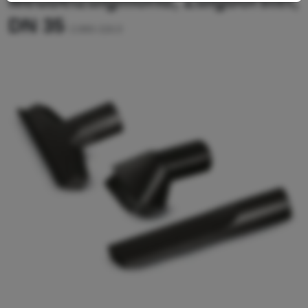
Meubelzuigmond, Zuigborstel,
DN 35
2.860-116.0