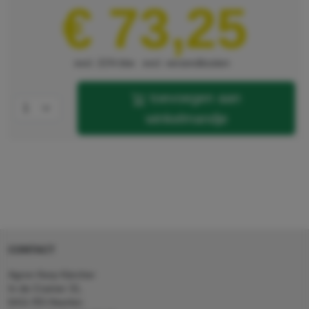
€ 73,25
excl. 21% btw
excl. verzendkosten
toevoegen aan
winkelmandje
CONTACT
Agron Kerp Kärcher
In de Cramer 31,
6411 RS Heerlen