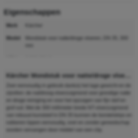
eigenschappen
merk
Kärcher
model
Mondstuk voor natte/droge vloeren, DN 35, 300
mm
MPN
2.899-691.0
GTIN
4054278993737
Kärcher Mondstuk voor natte/droge vloeren, DN 35, 300 mm
Zeer eenvoudig in gebruik dankzij het lage gewicht en de
zijrollen: de nat/droog-vloerzuigmond voor grondige natte
en droge reiniging en voor het opzuigen van fijn stof en
grof vuil. Met de 300 millimeter brede NT-vloerzuigmond
van robuust kunststof in DN 35 kunnen de borstelstrips en
rubberen lippen eenvoudig, snel en zonder gereedschap
worden vervangen door middel van een clip.