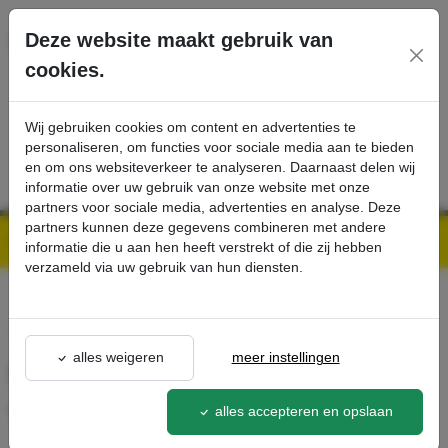
Ga direct naar de hoofdinhoud van deze pagina.
Deze website maakt gebruik van
cookies.
SERVICE
PRODUCTEN
CONTACT
Wij gebruiken cookies om content en advertenties te
personaliseren, om functies voor sociale media aan te bieden
en om ons websiteverkeer te analyseren. Daarnaast delen wij
informatie over uw gebruik van onze website met onze
partners voor sociale media, advertenties en analyse. Deze
partners kunnen deze gegevens combineren met andere
Kärcher Professional Webshop | Scherpe prijzen & Snel geleverd
Ons Assortiment
Mondstuk voor natte/droge vloeren, DN 35, 300 mm - Kärcher Professional Webshop
informatie die u aan hen heeft verstrekt of die zij hebben
verzameld via uw gebruik van hun diensten.
terug naar lijst
alles weigeren
meer instellingen
Mondstuk voor natte/droge
vloeren, DN 35, 300 mm
alles accepteren en opslaan
2.899-691.0