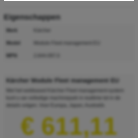
eigenschappen
merk
Kärcher
model
Module Fleet management EU
MPN
2.644-097.0
GTIN
4054278582283
Kärcher Module Fleet management EU
Met het webbased Kärcher Fleet management-system
kunt u uw volledige machinepark in realtime tot in de
details volgen. Voor Europa, Japan, Australië.
€ 611,11