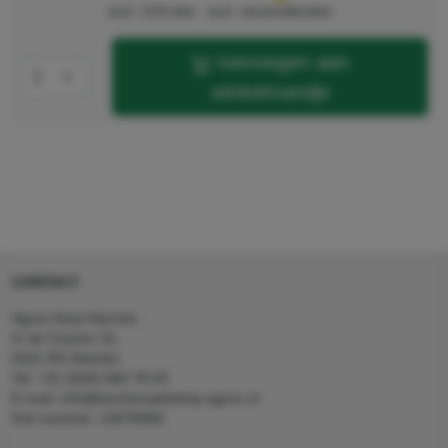
excl. 21% btw
excl. verzendkosten
toevoegen aan
winkelmandje
CONTACT
Agron Kerp Kärcher
In de Cramer 31,
6411 RS Heerlen
Tel: +31 (0)45 560 78 03
E-mail: info@karcherwebshop-agron.nl
Kvk nummer: 14078466