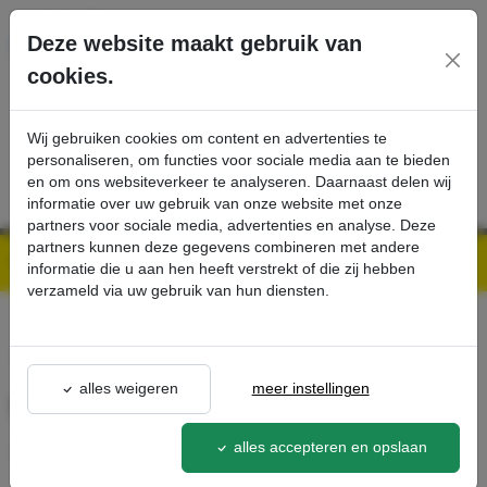
Ga direct naar de hoofdinhoud van deze pagina.
Deze website maakt gebruik van
cookies.
SERVICE
PRODUCTEN
CONTACT
Wij gebruiken cookies om content en advertenties te
personaliseren, om functies voor sociale media aan te bieden
en om ons websiteverkeer te analyseren. Daarnaast delen wij
informatie over uw gebruik van onze website met onze
partners voor sociale media, advertenties en analyse. Deze
partners kunnen deze gegevens combineren met andere
Kärcher Professional Webshop | Scherpe prijzen & Snel geleverd
Ons Assortiment
Module Fleet management EU - Kärcher Professional Webshop
informatie die u aan hen heeft verstrekt of die zij hebben
verzameld via uw gebruik van hun diensten.
terug naar lijst
alles weigeren
meer instellingen
Module Fleet management EU
alles accepteren en opslaan
2.644-097.0