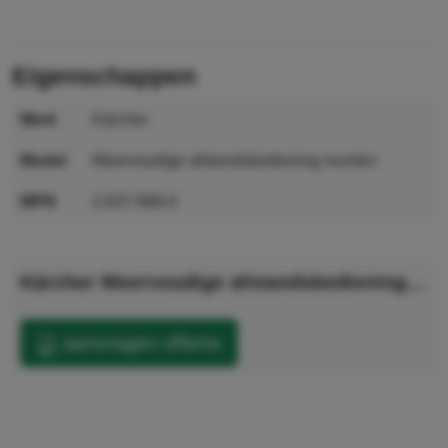
eigenschappen
merk
Kärcher
model
Meervoudige afstandsbediening munten
MPN
2.637-896.0
GTIN
4002667036237
Kärcher Meervoudige afstandsbediening munten
aanvragen offerte