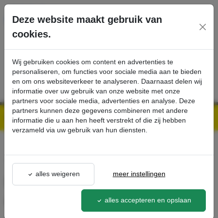
Ga direct naar de hoofdinhoud van deze pagina.
Deze website maakt gebruik van
cookies.
SERVICE
PRODUCTEN
CONTACT
Wij gebruiken cookies om content en advertenties te
personaliseren, om functies voor sociale media aan te bieden
en om ons websiteverkeer te analyseren. Daarnaast delen wij
informatie over uw gebruik van onze website met onze
partners voor sociale media, advertenties en analyse. Deze
partners kunnen deze gegevens combineren met andere
Kärcher Professional Webshop | Scherpe prijzen & Snel geleverd
Ons Assortiment
Meervoudige afstandsbediening munten - Kärcher Professional Webshop
informatie die u aan hen heeft verstrekt of die zij hebben
verzameld via uw gebruik van hun diensten.
terug naar lijst
alles weigeren
meer instellingen
Meervoudige
afstandsbediening munten
alles accepteren en opslaan
2.637-