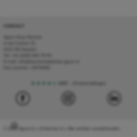
CONTACT
Agron Kerp Kärcher
In de Cramer 31,
6411 RS Heerlen
Tel: +31 (0)45 560 78 03
E-mail: info@karcherwebshop-agron.nl
Kvk nummer: 14078466
4,5
5
18 beoordelingen
© 2024 Agron b.v. & Kärcher b.v. Alle rechten voorbehouden