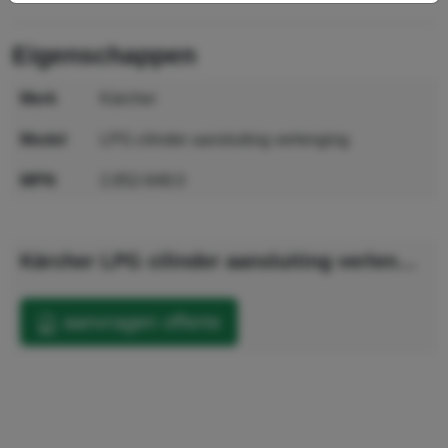
eigenschappen
merk
Kärcher
model
LPG cilinder aansluiting verlenging
MPN
2.852-648.0
GTIN
4054278599625
Kärcher LPG cilinder aansluiting verlenging
aanvragen offerte