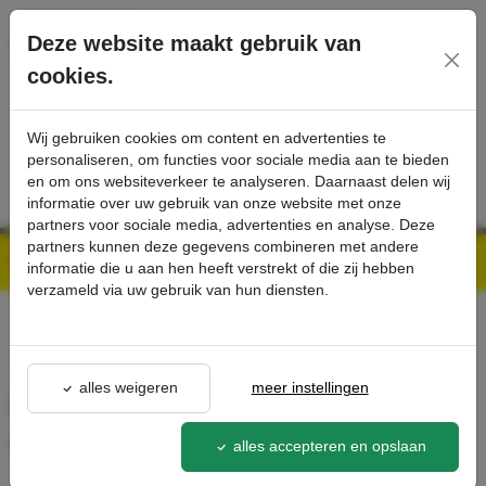
Ga direct naar de hoofdinhoud van deze pagina.
Deze website maakt gebruik van
cookies.
SERVICE
PRODUCTEN
CONTACT
Wij gebruiken cookies om content en advertenties te
personaliseren, om functies voor sociale media aan te bieden
en om ons websiteverkeer te analyseren. Daarnaast delen wij
informatie over uw gebruik van onze website met onze
partners voor sociale media, advertenties en analyse. Deze
partners kunnen deze gegevens combineren met andere
Kärcher Professional Webshop | Scherpe prijzen & Snel geleverd
Ons Assortiment
LPG cilinder aansluiting verlenging - Kärcher Professional Webshop
informatie die u aan hen heeft verstrekt of die zij hebben
verzameld via uw gebruik van hun diensten.
terug naar lijst
alles weigeren
meer instellingen
LPG cilinder aansluiting
verlenging
alles accepteren en opslaan
2.852-648.0