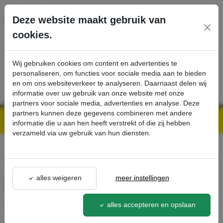
Ga direct naar de hoofdinhoud van deze pagina.
Deze website maakt gebruik van
cookies.
SERVICE
PRODUCTEN
CONTACT
Wij gebruiken cookies om content en advertenties te
personaliseren, om functies voor sociale media aan te bieden
en om ons websiteverkeer te analyseren. Daarnaast delen wij
informatie over uw gebruik van onze website met onze
partners voor sociale media, advertenties en analyse. Deze
partners kunnen deze gegevens combineren met andere
Kärcher Professional Webshop | Scherpe prijzen & Snel geleverd
Ons Assortiment
LED-mondstukverlichting - Kärcher Professional Webshop
informatie die u aan hen heeft verstrekt of die zij hebben
verzameld via uw gebruik van hun diensten.
terug naar lijst
alles weigeren
meer instellingen
LED-mondstukverlichting
2.680-
alles accepteren en opslaan
002.0