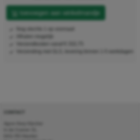
toevoegen aan winkelmandje
nog slechts 1 op voorraad
afhalen mogelijk
verzendkosten vanaf € 332,75
Verzending met GLS, levering binnen 1-5 werkdagen
CONTACT
Agron Kerp Kärcher
In de Cramer 31,
6411 RS Heerlen