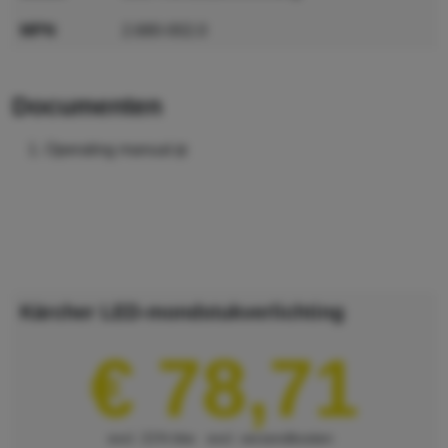
MPN
2.680-002.0
GTIN
4054278516745
documenten
Operating manual
Kärcher LED-mondstukverlichting
€ 78,71
excl. 21% btw
excl. verzendkosten