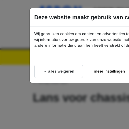
Ga direct naar de hoofdinhoud van deze pagina.
Deze website maakt gebruik van c
Wij gebruiken cookies om content en advertenties t
wij informatie over uw gebruik van onze website m
andere informatie die u aan hen heeft verstrekt of 
Kärcher Professional Webshop | Scherpe prijzen & Snel geleverd
Ons Assortime
alles weigeren
meer instellingen
terug naar lijst
Lans voor chassi