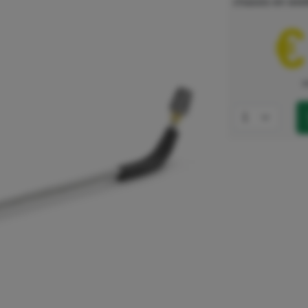
chassis en wie
€
e