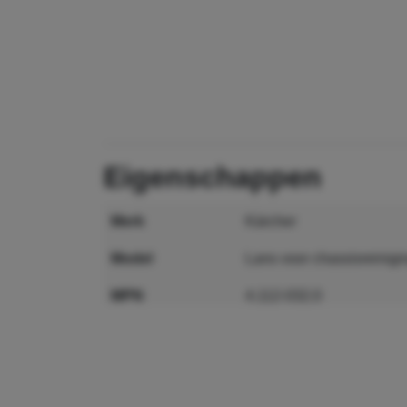
eigenschappen
merk
Kärcher
model
Lans voor chassisreinigi
MPN
4.112-032.0
GTIN
4054278259659