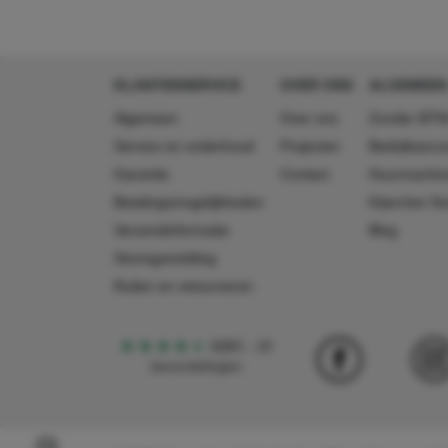
KLANTENSERVICE
OVER ONS
ALGEMEEN
Algemeen
Over ons
Zonder BTW
Service en onderhoud
Projecten
Bedrijfsacc
Garantie
Contact
Huurmachin
Betalingsmogelijkheden
Käercher N
Verzendinformatie
Blog
Storingsmelding
Ruilen en retourneren
4,5
5
18
beoordelingen