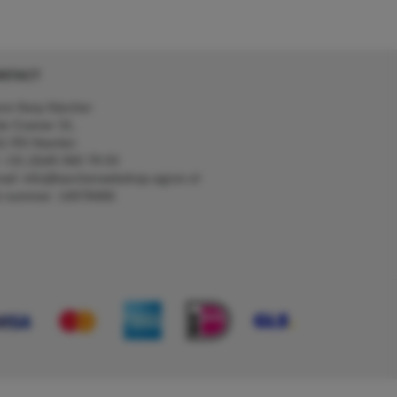
NTACT
on Kerp Kärcher
de Cramer 31,
1 RS Heerlen
: +31 (0)45 560 78 03
ail: info@karcherwebshop-agron.nl
k nummer: 14078466