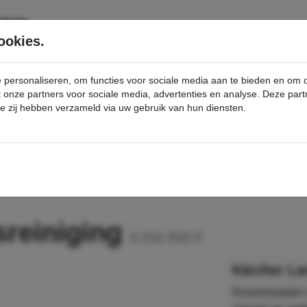
SERVICE
PRODUCTEN
ookies.
e personaliseren, om functies voor sociale media aan te bieden en om
et onze partners voor sociale media, advertenties en analyse. Deze p
die zij hebben verzameld via uw gebruik van hun diensten.
nt
Lans voor chassisreiniging - Kärcher Professional Webshop
sreiniging
4.112-032.0
Kärcher La
Roestvrijstalen