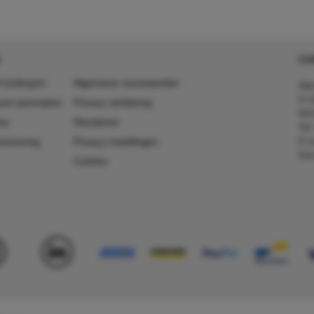
CO
 (in)kopen
Algemene voorwaarden
Agr
In 
ount aanmaken
Privacy verklaring
641
es
Disclaimer
Tel
E-m
ummering
Privacy instellingen
Kv
Colofon