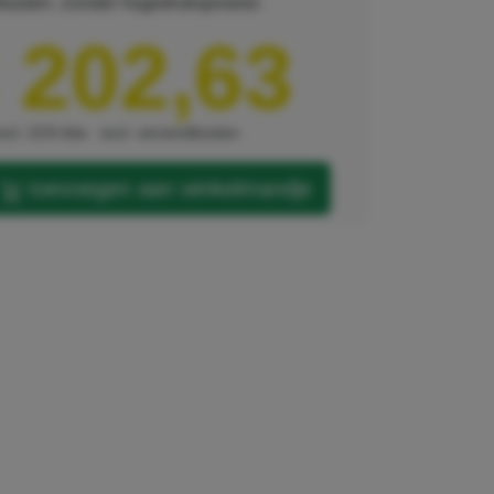
lkasten. Zonder hogedruksproeier.
 202,63
xcl. 21% btw
excl. verzendkosten
toevoegen aan winkelmandje