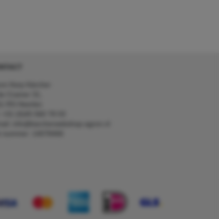
NTACT
on Kerp Kärcher
de Cramer 31,
1 RS Heerlen
: +31 (0)45 560 78 03
ail: info@karcherwebshop-agron.nl
k nummer: 14078466