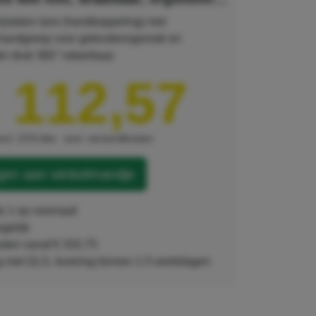
ijstalen lans (handkoppeling) met
handgreep voor gebruikersgemak en
er druk 360° roteerbaar.
 112,57
xcl. 21% btw
excl. verzendkosten
en aan winkelmandje
ts 1 op voorraad
ogelijk
sten vanaf € 332,75
ng met GLS, levering binnen 1-5 werkdagen