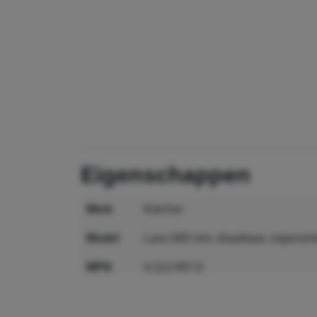
eigenschappen
merk
Kärcher
model
Lans 600 mm, draaibaar, ergonom
MPN
4.112-007.0
GTIN
4054278173986