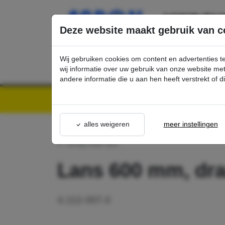
Ga direct naar de hoofdinhoud van deze pagina.
Deze website maakt gebruik van c
Wij gebruiken cookies om content en advertenties t
wij informatie over uw gebruik van onze website m
andere informatie die u aan hen heeft verstrekt of 
Kärcher Professional Webshop | Scherpe prijzen & Snel geleverd
Ons Assortime
alles weigeren
meer instellingen
terug naar lijst
Lans 600 mm, dra
4.112-007.0