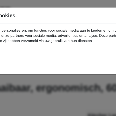
SERVICE
PRODUCTEN
ookies.
e personaliseren, om functies voor sociale media aan te bieden en om
et onze partners voor sociale media, advertenties en analyse. Deze p
die zij hebben verzameld via uw gebruik van hun diensten.
nt
Lans 600 mm, draaibaar, ergonomisch, 600 mm, draaibaar - Kärcher Professional Webshop
aibaar, ergonomisch, 6