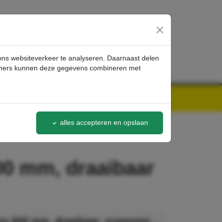
inloggen
 ons websiteverkeer te analyseren. Daarnaast delen
artners kunnen deze gegevens combineren met
alles accepteren en opslaan
00 mm, draaibaar
Kärcher Lans 600 mm, draaibaar, ergonomisch, 600 mm, draaibaar