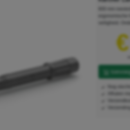
600 mm roestvr
ergonomische 
veiligheid. Ond
€
e
toevoeg
nog slech
afhalen m
verzendko
Verzendi