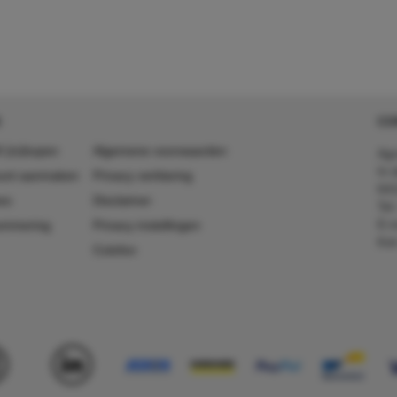
CO
 (in)kopen
Algemene voorwaarden
Agr
In 
ount aanmaken
Privacy verklaring
641
es
Disclaimer
Tel
E-m
ummering
Privacy instellingen
Kv
Colofon