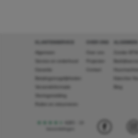
KLANTENSERVICE
OVER ONS
ALGEMEEN
Algemeen
Over ons
Zonder BTW
Service en onderhoud
Projecten
Bedrijfsacc
Garantie
Contact
Huurmachin
Betalingsmogelijkheden
Käercher N
Verzendinformatie
Blog
Storingsmelding
Ruilen en retourneren
4,5
5
18
beoordelingen