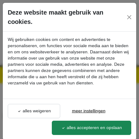
Ga direct naar de hoofdinhoud van deze pagina.
Deze website maakt gebruik van
cookies.
SERVICE
PRODUCTEN
CONTACT
Wij gebruiken cookies om content en advertenties te
personaliseren, om functies voor sociale media aan te bieden
en om ons websiteverkeer te analyseren. Daarnaast delen wij
informatie over uw gebruik van onze website met onze
partners voor sociale media, advertenties en analyse. Deze
partners kunnen deze gegevens combineren met andere
Kärcher Professional Webshop | Scherpe prijzen & Snel geleverd
Ons Assortiment
KIK-sleutel, wit - Kärcher Professional Webshop
informatie die u aan hen heeft verstrekt of die zij hebben
verzameld via uw gebruik van hun diensten.
terug naar lijst
alles weigeren
meer instellingen
KIK-sleutel, wit
4.035-076.0
alles accepteren en opslaan