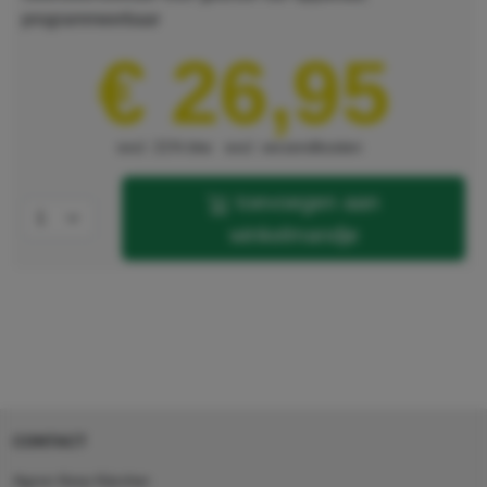
programmeerbaar
€ 26,95
excl. 21% btw
excl. verzendkosten
toevoegen aan
winkelmandje
CONTACT
Agron Kerp Kärcher