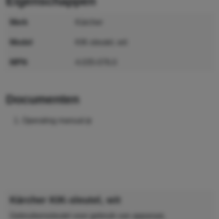
eigenschappen
merk
Kärcher
model
KIK-sleutel, wit
MPN
4.035-076.0
GTIN
4054278057156
documenten
Operating manual
Kärcher KIK-sleutel, wit
Gebruikerssleutel voor gebruik van apparaat,