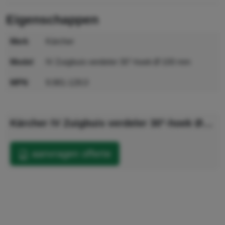
eigenschappen
merk
Kärcher
model
IV Zuigbuis verdeler 30°-hoek Ø 100 mm
MPN
9.981-128.0
GTIN
4039784876958
Kärcher IV Zuigbuis verdeler 30°-hoek Ø 100 mm
aanvragen offerte