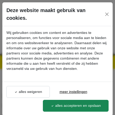
Ga direct naar de hoofdinhoud van deze pagina.
Deze website maakt gebruik van
cookies.
SERVICE
PRODUCTEN
CONTACT
Wij gebruiken cookies om content en advertenties te
personaliseren, om functies voor sociale media aan te bieden
en om ons websiteverkeer te analyseren. Daarnaast delen wij
informatie over uw gebruik van onze website met onze
partners voor sociale media, advertenties en analyse. Deze
partners kunnen deze gegevens combineren met andere
Kärcher Professional Webshop | Scherpe prijzen & Snel geleverd
Ons Assortiment
IV Zuigbuis verdeler 30°-hoek Ø 100 mm - Kärcher Professional Webshop
informatie die u aan hen heeft verstrekt of die zij hebben
verzameld via uw gebruik van hun diensten.
terug naar lijst
alles weigeren
meer instellingen
IV Zuigbuis verdeler 30°-hoek
Ø 100 mm
alles accepteren en opslaan
9.981-128.0