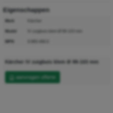
eigenschappen
merk
Kärcher
model
IV zuigbuis klem Ø 99-103 mm
MPN
9.980-466.0
GTIN
4039784877207
Kärcher IV zuigbuis klem Ø 99-103 mm
aanvragen offerte