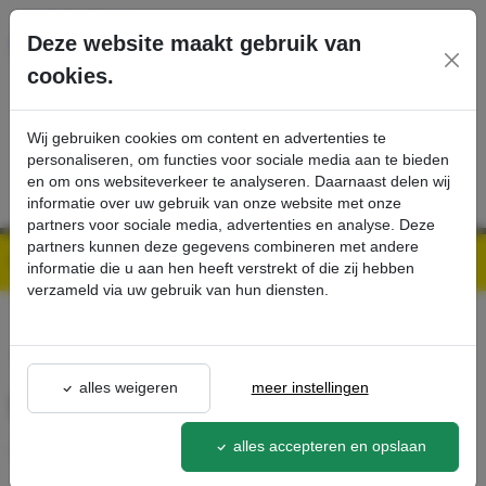
Ga direct naar de hoofdinhoud van deze pagina.
Deze website maakt gebruik van
cookies.
SERVICE
PRODUCTEN
CONTACT
Wij gebruiken cookies om content en advertenties te
personaliseren, om functies voor sociale media aan te bieden
en om ons websiteverkeer te analyseren. Daarnaast delen wij
informatie over uw gebruik van onze website met onze
partners voor sociale media, advertenties en analyse. Deze
partners kunnen deze gegevens combineren met andere
Kärcher Professional Webshop | Scherpe prijzen & Snel geleverd
Ons Assortiment
IV zuigbuis klem Ø 99-103 mm - Kärcher Professional Webshop
informatie die u aan hen heeft verstrekt of die zij hebben
verzameld via uw gebruik van hun diensten.
terug naar lijst
alles weigeren
meer instellingen
IV zuigbuis klem Ø 99-103 mm
alles accepteren en opslaan
9.980-466.0