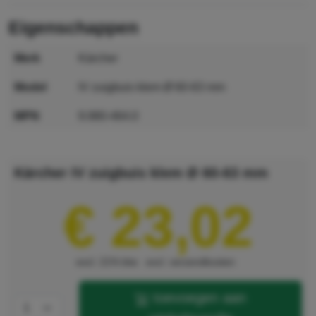
eigenschappen
merk
Kärcher
model
IV zuigbuis klem Ø 60-63 mm
MPN
9.980-464.0
GTIN
4039784877221
Kärcher IV zuigbuis klem Ø 60-63 mm
€ 23,02
excl. 21% btw
excl. verzendkosten
toevoegen aan