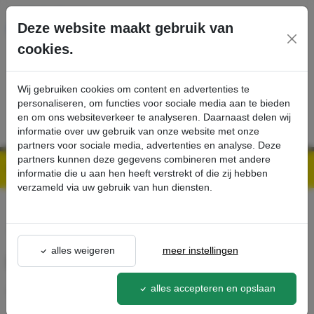
Ga direct naar de hoofdinhoud van deze pagina.
Deze website maakt gebruik van
cookies.
SERVICE
PRODUCTEN
CONTACT
Wij gebruiken cookies om content en advertenties te
personaliseren, om functies voor sociale media aan te bieden
en om ons websiteverkeer te analyseren. Daarnaast delen wij
informatie over uw gebruik van onze website met onze
partners voor sociale media, advertenties en analyse. Deze
partners kunnen deze gegevens combineren met andere
Kärcher Professional Webshop | Scherpe prijzen & Snel geleverd
Ons Assortiment
IV zuigbuis klem Ø 60-63 mm - Kärcher Professional Webshop
informatie die u aan hen heeft verstrekt of die zij hebben
verzameld via uw gebruik van hun diensten.
terug naar lijst
alles weigeren
meer instellingen
IV zuigbuis klem Ø 60-63 mm
alles accepteren en opslaan
9.980-464.0