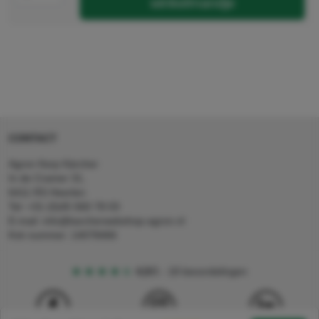
winkelmandje
CONTACT
Agron Kerp Kärcher
In de Cramer 31,
6411 RS Heerlen
Tel: +31 (0)45 560 78 03
E-mail: info@karcherwebshop-agron.nl
Kvk nummer: 14078466
4,5
5
18 beoordelingen